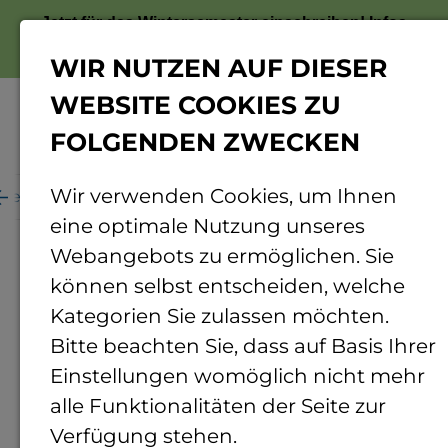
Jetzt für das Wintersemester einschreiben!
Infos
zur Bewerbung
WIR NUTZEN AUF DIESER
WEBSITE COOKIES ZU
FOLGENDEN ZWECKEN
Menü
Wir verwenden Cookies, um Ihnen
fentlichkeitsarbeit
News und Pressemitteilungen
eine optimale Nutzung unseres
News und
Webangebots zu ermöglichen. Sie
Pressemitteilungen
können selbst entscheiden, welche
Kategorien Sie zulassen möchten.
Bitte beachten Sie, dass auf Basis Ihrer
News
30.09.2015
Einstellungen womöglich nicht mehr
Ministerin Vera Reiß zu
alle Funktionalitäten der Seite zur
Gast
Verfügung stehen.