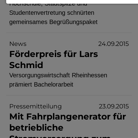
Hochschule, Stadtspitze und
Notwendige Cookies zur Session-
Studentenvertretung schnürten
Verwaltung und für die generelle
gemeinsames Begrüßungspaket
Funktionalität der Seite (immer
notwendig).
News
24.09.2015
Förderpreis für Lars
Schmid
EXTERNE MEDIEN
Versorgungswirtschaft Rheinhessen
Seitenspezifische Erfassung von
prämiert Bachelorarbeit
Benutzerdaten durch
Drittanbieter, bspw. über das
Pressemitteilung
23.09.2015
Einbinden externer Videos,
Mit Fahrplangenerator für
Standortdaten oder
betriebliche
Stellenanzeigen.