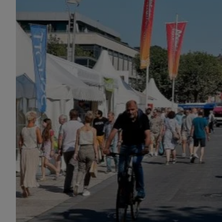
EXTERNE MEDIEN
Seitenspezifische Erfassung von Ben
durch Drittanbieter, bspw. über das 
externer Videos, Standortdaten oder
Stellenanzeigen.
YouTube
ChatBot