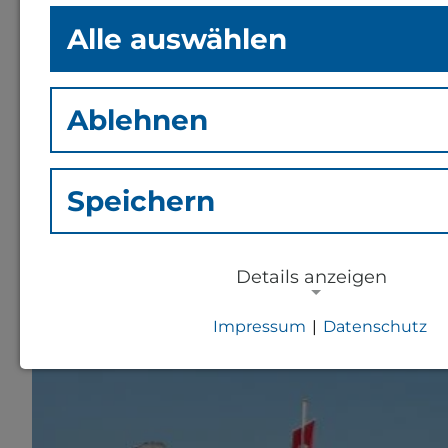
Republik wird zum lebendigen Labor: Forschu
Alle auswählen
Regionen”. Ob jung oder alt, Laie oder Exper
Wissenschaftler*innen ins Gespräch kommen u
Ablehnen
Ort: Platz der Mainzer Republik / Deuts
Veranstalter:
MAINZER WISSENSCHAFTS
Speichern
Details anzeigen
Impressum
|
Datenschutz
NOTWENDIGE COOKIES
Notwendige Cookies zur Session-Ver
für die generelle Funktionalität der S
notwendig).