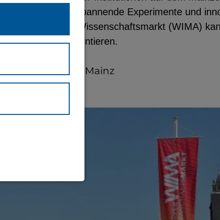
ng zum Anfassen, spannende Experimente und inno
t*in - beim Mainzer Wissenschaftsmarkt (WIMA) kan
nd selbst experimentieren.
chhausplatz, 55116 Mainz
ALLIANZ
waltung und
eite (immer