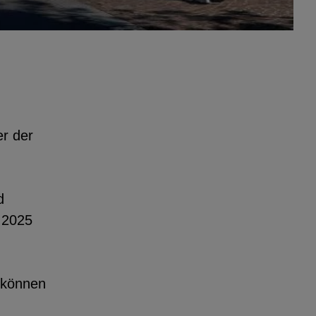
er der
d
 2025
 können