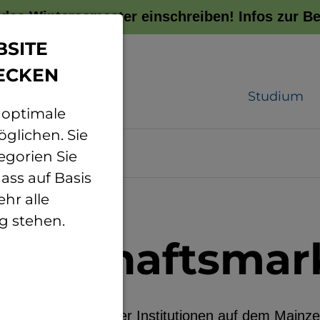
r das Wintersemester einschreiben!
Infos zur 
BSITE
ECKEN
Studium
 optimale
glichen. Sie
egorien Sie
ass auf Basis
hr alle
eichern
g stehen.
senschaftsmar
 zahlreicher anderer Institutionen auf dem Mainze