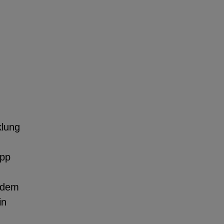
klung
App
r dem
in