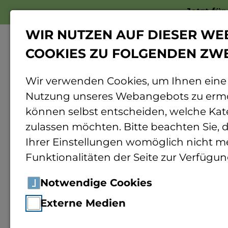
Jetzt fü
WIR NUTZEN AUF DIESER WE
COOKIES ZU FOLGENDEN ZW
Wir verwenden Cookies, um Ihnen eine
Nutzung unseres Webangebots zu ermö
Home
Mainzer Wissenschaftsmarkt
können selbst entscheiden, welche Kat
zulassen möchten. Bitte beachten Sie, d
Ihrer Einstellungen womöglich nicht me
12.09.2026
10:00 - 18:00 Uhr
Termin sp
Funktionalitäten der Seite zur Verfügun
Mainzer Wis
Notwendige Cookies
Externe Medien
Entdecken Sie die Angebote der TH Bingen und