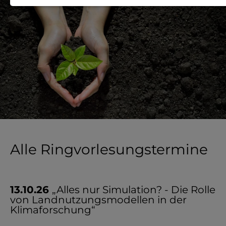
Notwendige Cookies zur Session-
Verwaltung und für die generelle
Funktionalität der Seite (immer
notwendig).
EXTERNE MEDIEN
Seitenspezifische Erfassung von
Alle Ringvorlesungstermine
Benutzerdaten durch
Drittanbieter, bspw. über das
Einbinden externer Videos,
13.10.26
„Alles nur Simulation? - Die Rolle
Standortdaten oder
von Landnutzungsmodellen in der
Klimaforschung“
Stellenanzeigen.