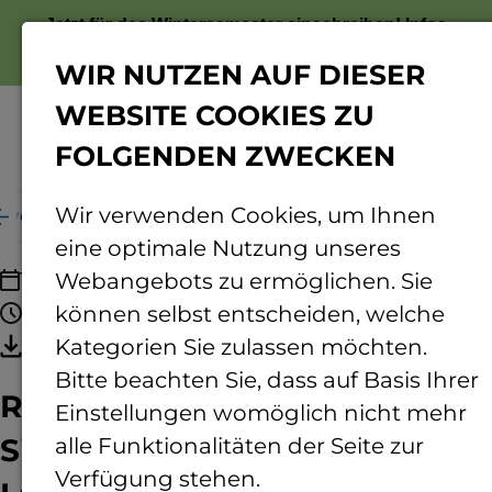
Jetzt für das Wintersemester einschreiben!
Infos
zur Bewerbung
WIR NUTZEN AUF DIESER
WEBSITE COOKIES ZU
FOLGENDEN ZWECKEN
Menü
Wir verwenden Cookies, um Ihnen
lle von Landnutzungsmodellen in der Klimaforschung
eine optimale Nutzung unseres
13.10.2026
Webangebots zu ermöglichen. Sie
18:30 - 20:00 Uhr
können selbst entscheiden, welche
Termin speichern
Kategorien Sie zulassen möchten.
Bitte beachten Sie, dass auf Basis Ihrer
Ringvorlesung: Alles nur
Einstellungen womöglich nicht mehr
Simulation? - Die Rolle von
alle Funktionalitäten der Seite zur
Verfügung stehen.