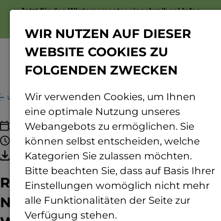
Jetzt für das Wintersemester einschreiben!
Infos
zur Bewerbung
WIR NUTZEN AUF DIESER
WEBSITE COOKIES ZU
FOLGENDEN ZWECKEN
Menü
Wir verwenden Cookies, um Ihnen
aturzerstörung reparieren – Wie kann das gelingen?
eine optimale Nutzung unseres
20.10.2026
Webangebots zu ermöglichen. Sie
18:30 - 20:00 Uhr
können selbst entscheiden, welche
Termin speichern
Kategorien Sie zulassen möchten.
Bitte beachten Sie, dass auf Basis Ihrer
Ringvorlesung:
Einstellungen womöglich nicht mehr
Naturzerstörung reparieren –
alle Funktionalitäten der Seite zur
Verfügung stehen.