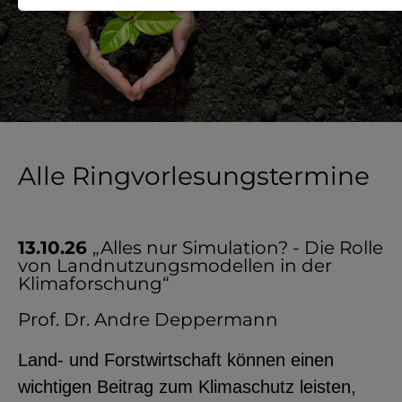
Notwendige Cookies zur Session-
Verwaltung und für die generelle
Funktionalität der Seite (immer
notwendig).
Alle Ringvorlesungstermine
EXTERNE MEDIEN
Seitenspezifische Erfassung von
13.10.26
„Alles nur Simulation? - Die Rolle
von Landnutzungsmodellen in der
Benutzerdaten durch
Klimaforschung“
Drittanbieter, bspw. über das
Prof. Dr. Andre Deppermann
Einbinden externer Videos,
Standortdaten oder
Land- und Forstwirtschaft können einen
Stellenanzeigen.
wichtigen Beitrag zum Klimaschutz leisten,