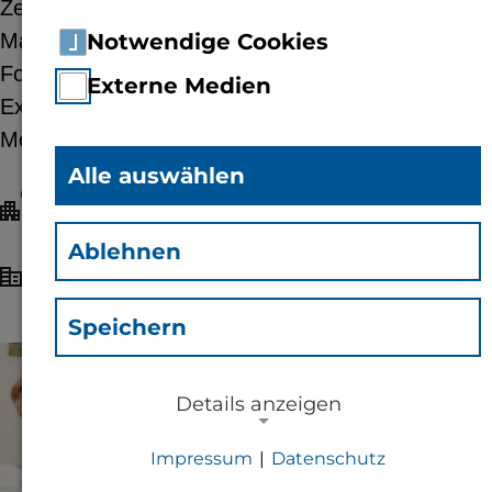
Zelte exklusiv für Schulklassen. Der Platz der
Mainzer Republik wird zum lebendigen Labor:
Notwendige Cookies
Forschung zum Anfassen, spannende
Externe Medien
Experimente und innovative Projekte unter dem
Motto “Mensch und Regionen”.
Alle auswählen
Ort: Platz der Mainzer Republik /
Deutschhausplatz, 55116 Mainz
Ablehnen
MAINZER
Veranstalter:
WISSENSCHAFTSALLIANZ
Speichern
© Mainzer Wissenschaftsallianz
Details anzeigen
Impressum
|
Datenschutz
NOTWENDIGE COOKIES