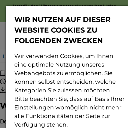
Jetzt für das Wintersemester einschreiben!
Infos
zur Bewerbung
WIR NUTZEN AUF DIESER
WEBSITE COOKIES ZU
FOLGENDEN ZWECKEN
Menü
Wir verwenden Cookies, um Ihnen
Home
WiMa für Schulen
eine optimale Nutzung unseres
11.09.2026
Webangebots zu ermöglichen. Sie
08:00 - 13:15 Uhr
können selbst entscheiden, welche
Termin speichern
Kategorien Sie zulassen möchten.
Bitte beachten Sie, dass auf Basis Ihrer
WiMa für Schulen
Einstellungen womöglich nicht mehr
alle Funktionalitäten der Seite zur
Der Mainzer Wissenschaftsmarkt öffnet seine
Verfügung stehen.