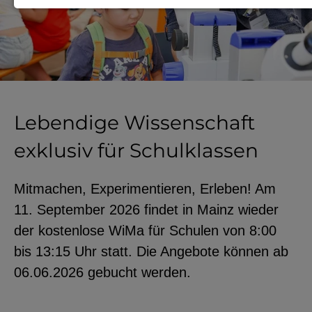
Notwendige Cookies zur Session-
Verwaltung und für die generelle
Funktionalität der Seite (immer
notwendig).
Lebendige Wissenschaft
exklusiv für Schulklassen
EXTERNE MEDIEN
Seitenspezifische Erfassung von
Mitmachen, Experimentieren, Erleben! Am
Benutzerdaten durch
11. September 2026 findet in Mainz wieder
Drittanbieter, bspw. über das
der kostenlose WiMa für Schulen von 8:00
Einbinden externer Videos,
bis 13:15 Uhr statt. Die Angebote können ab
Standortdaten oder
06.06.2026 gebucht werden.
Stellenanzeigen.