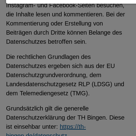
Instagram- und Facebook-Seiten besuchen,
Notwendige Cookies zur Session-
die Inhalte lesen und kommentieren. Bei der
Verwaltung und für die generelle
Kommentierung oder Erstellung von
Funktionalität der Seite (immer
Beiträgen durch Dritte können Belange des
notwendig).
Datenschutzes betroffen sein.
Die rechtlichen Grundlagen des
Datenschutzes ergeben sich aus der EU
EXTERNE MEDIEN
Datenschutzgrundverordnung, dem
Seitenspezifische Erfassung von
Landesdatenschutzgesetz RLP (LDSG) und
Benutzerdaten durch
dem Telemediengesetz (TMG).
Drittanbieter, bspw. über das
Einbinden externer Videos,
Grundsätzlich gilt die generelle
Standortdaten oder
Datenschutzerklärung der TH Bingen. Diese
Stellenanzeigen.
ist einsehbar unter:
https://th-
bingen.de/datenschutz