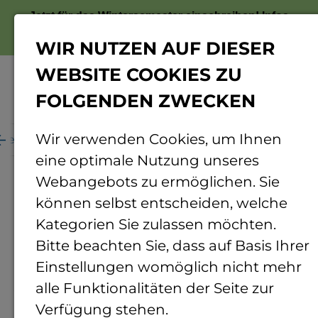
Jetzt für das Wintersemester einschreiben!
Infos
zur Bewerbung
WIR NUTZEN AUF DIESER
WEBSITE COOKIES ZU
FOLGENDEN ZWECKEN
Menü
Wir verwenden Cookies, um Ihnen
atenschutz
Instagram-und-Facebook-Datenschutz
eine optimale Nutzung unseres
Datenschutz
Webangebots zu ermöglichen. Sie
können selbst entscheiden, welche
Besondere
Kategorien Sie zulassen möchten.
Datenschutzerklärung
Bitte beachten Sie, dass auf Basis Ihrer
Instagram und Facebook
Einstellungen womöglich nicht mehr
Auftritt TH Bingen
alle Funktionalitäten der Seite zur
Verfügung stehen.