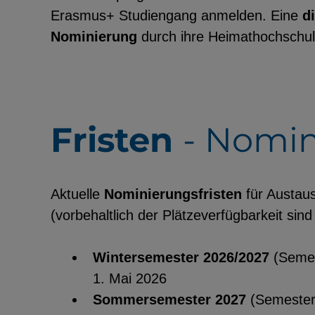
Erasmus+ Studiengang anmelden. Eine
d
Nominierung
durch ihre Heimathochschu
EXTERNE MEDIEN
Seitenspezifische Erfassung von Ben
durch Drittanbieter, bspw. über das 
Fristen
- Nomi
externer Videos, Standortdaten oder
Stellenanzeigen.
Aktuelle
Nominierungsfristen
für Austau
YouTube
(vorbehaltlich der Plätzeverfügbarkeit si
Wintersemester 2026/2027
(Semes
ChatBot
1. Mai 2026
Sommersemester 2027
(Semester