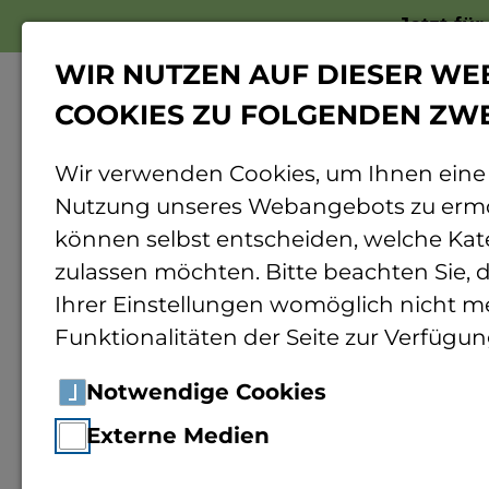
Jetzt fü
WIR NUTZEN AUF DIESER WE
COOKIES ZU FOLGENDEN ZW
Wir verwenden Cookies, um Ihnen eine
Nutzung unseres Webangebots zu ermö
Home
International
Aus dem Ausland
können selbst entscheiden, welche Kat
zulassen möchten. Bitte beachten Sie, d
Ihrer Einstellungen womöglich nicht me
Auslandsseme
Funktionalitäten der Seite zur Verfügun
Notwendige Cookies
Wir freuen uns,
Austauschstudierende v
Externe Medien
Partnerhochschulen
in aller Welt
in Bin