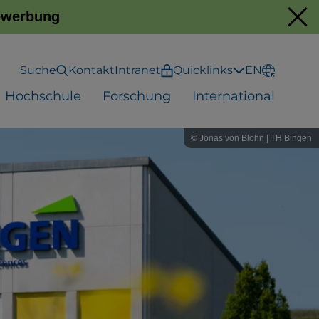
Bewerbung
Suche
Kontakt
Intranet
Quicklinks
EN
Hochschule
Forschung
International
© Jonas von Blohn | TH Bingen