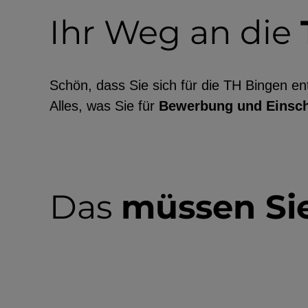
Ihr Weg an die
EXTERNE MEDIEN
Schön, dass Sie sich für die TH Bingen e
Seitenspezifische Erfassung von Ben
Alles, was Sie für
Bewerbung und Einsc
durch Drittanbieter, bspw. über das 
externer Videos, Standortdaten oder
Stellenanzeigen.
Das
müssen Si
YouTube
ChatBot