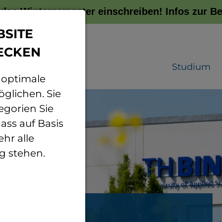
r das Wintersemester einschreiben!
Infos zur 
BSITE
ECKEN
Studium
 optimale
glichen. Sie
egorien Sie
ass auf Basis
hr alle
g stehen.