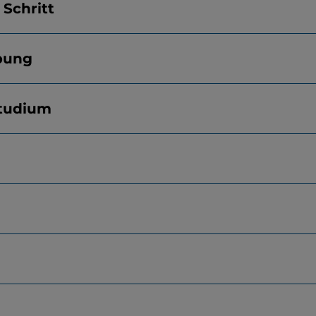
Schritt
bung
studium