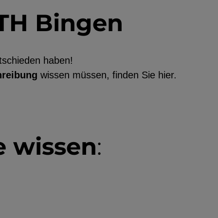
TH Bingen
ntschieden haben!
utzerdaten
hreibung
wissen müssen, finden Sie hier.
Einbinden
e wissen
: