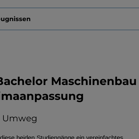
eugnissen
Bachelor Maschinenbau
limaanpassung
ne Umweg
 diese beiden Studiengänge ein vereinfachtes