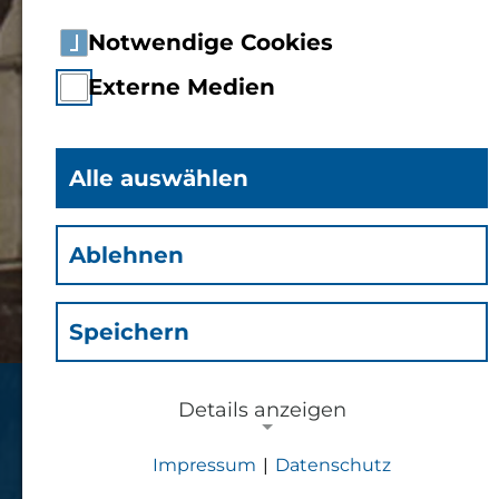
Notwendige Cookies
Externe Medien
Alle auswählen
Ablehnen
Speichern
Details anzeigen
Hermann-Hoepkte Institut
(HHI)
Impressum
|
Datenschutz
NOTWENDIGE COOKIES