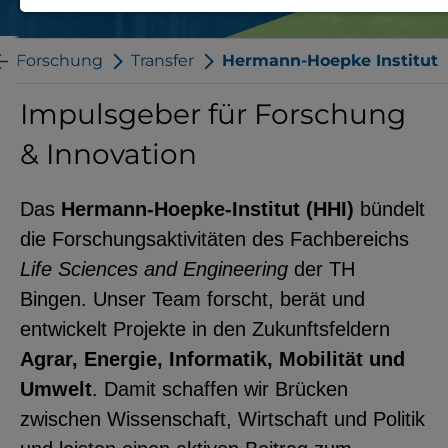
Notwendige Cookies zur Session-
Verwaltung und für die generelle
Forschung
Transfer
Hermann-Hoepke Institut
Funktionalität der Seite (immer
Impulsgeber für Forschung
notwendig).
& Innovation
Das
Hermann-Hoepke-Institut (HHI)
bündelt
EXTERNE MEDIEN
die Forschungsaktivitäten des Fachbereichs
Seitenspezifische Erfassung von
Life Sciences and Engineering
der TH
Benutzerdaten durch
Bingen. Unser Team forscht, berät und
Drittanbieter, bspw. über das
entwickelt Projekte in den Zukunftsfeldern
Einbinden externer Videos,
Agrar,
Energie, Informatik, Mobilität und
Standortdaten oder
Umwelt
. Damit schaffen wir Brücken
Stellenanzeigen.
zwischen Wissenschaft, Wirtschaft und Politik