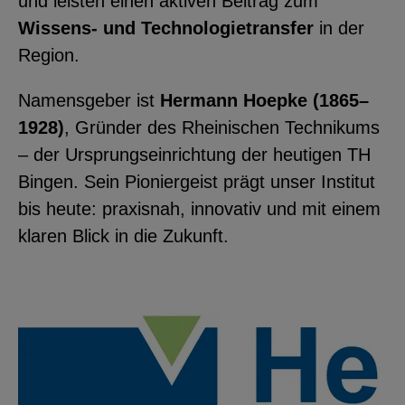
und leisten einen aktiven Beitrag zum
YouTube
Wissens- und Technologietransfer
in der
Region.
ChatBot
Namensgeber ist
Hermann Hoepke (1865–
1928)
, Gründer des Rheinischen Technikums
– der Ursprungseinrichtung der heutigen TH
Bingen. Sein Pioniergeist prägt unser Institut
bis heute: praxisnah, innovativ und mit einem
klaren Blick in die Zukunft.