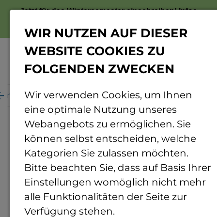
Jetzt für das Wintersemester einschreiben!
Infos
zur Bewerbung
WIR NUTZEN AUF DIESER
WEBSITE COOKIES ZU
FOLGENDEN ZWECKEN
Menü
Wir verwenden Cookies, um Ihnen
ganisation
Personenverzeichnis
Personendetails
eine optimale Nutzung unseres
Webangebots zu ermöglichen. Sie
können selbst entscheiden, welche
Kategorien Sie zulassen möchten.
Bitte beachten Sie, dass auf Basis Ihrer
Einstellungen womöglich nicht mehr
alle Funktionalitäten der Seite zur
Verfügung stehen.