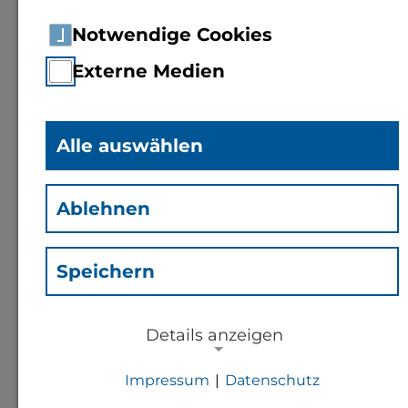
Notwendige Cookies
Externe Medien
Alle auswählen
Prof. Dr.-Ing.
Stephan Eder
Ablehnen
(Ede)
Speichern
Professor für Technische
Mechanik und
Details anzeigen
Konstruktion (CAD/CAE)
Impressum
|
Datenschutz
NOTWENDIGE COOKIES