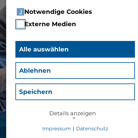
Notwendige Cookies
Externe Medien
Alle auswählen
Ablehnen
Speichern
Details anzeigen
Vor dem Studium
Impressum
|
Datenschutz
NOTWENDIGE COOKIES