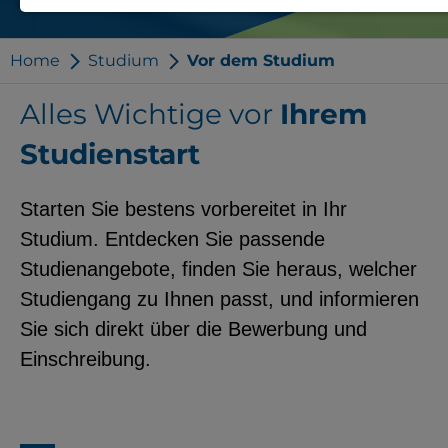
Notwendige Cookies zur Session-
Verwaltung und für die generelle
Home
Studium
Vor dem Studium
Funktionalität der Seite (immer
Alles Wichtige vor
Ihrem
notwendig).
Studienstart
Starten Sie bestens vorbereitet in Ihr
EXTERNE MEDIEN
Studium. Entdecken Sie passende
Seitenspezifische Erfassung von
Studienangebote, finden Sie heraus, welcher
Benutzerdaten durch
Studiengang zu Ihnen passt, und informieren
Drittanbieter, bspw. über das
Sie sich direkt über die Bewerbung und
Einbinden externer Videos,
Einschreibung.
Standortdaten oder
Stellenanzeigen.