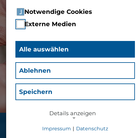
Notwendige Cookies
Externe Medien
Alle auswählen
Ablehnen
Speichern
Details anzeigen
Wege ins Ausland
Impressum
|
Datenschutz
NOTWENDIGE COOKIES