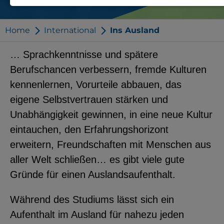
Notwendige Cookies zur Session-
Verwaltung und für die generelle
Home
International
Ins Ausland
Funktionalität der Seite (immer
… Sprachkenntnisse und spätere
notwendig).
Berufschancen verbessern, fremde Kulturen
kennenlernen, Vorurteile abbauen, das
eigene Selbstvertrauen stärken und
Unabhängigkeit gewinnen, in eine neue Kultur
EXTERNE MEDIEN
eintauchen, den Erfahrungshorizont
Seitenspezifische Erfassung von
erweitern, Freundschaften mit Menschen aus
Benutzerdaten durch
aller Welt schließen… es gibt viele gute
Drittanbieter, bspw. über das
Gründe für einen Auslandsaufenthalt.
Einbinden externer Videos,
Standortdaten oder
Während des Studiums lässt sich ein
Stellenanzeigen.
Aufenthalt im Ausland für nahezu jeden