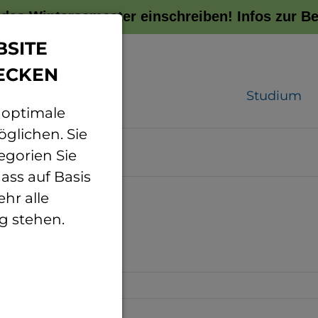
r das Wintersemester einschreiben!
Infos zur 
BSITE
ECKEN
Studium
 optimale
glichen. Sie
e
Bis 9. Klasse
egorien Sie
ass auf Basis
hr alle
g stehen.