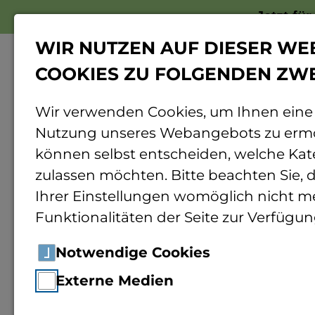
Jetzt fü
WIR NUTZEN AUF DIESER WE
COOKIES ZU FOLGENDEN ZW
Wir verwenden Cookies, um Ihnen eine
Nutzung unseres Webangebots zu ermö
Home
Hochschule
Schnupperangebot
können selbst entscheiden, welche Kat
zulassen möchten. Bitte beachten Sie, d
Ihrer Einstellungen womöglich nicht me
Unsere Angebote
Funktionalitäten der Seite zur Verfügun
Notwendige Cookies
Girls' Day
Externe Medien
Kinderhochschule
Ada-Lovelace-Projekt