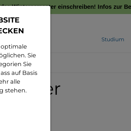
r das Wintersemester einschreiben!
Infos zur 
BSITE
ECKEN
Studium
 optimale
glichen. Sie
egorien Sie
ass auf Basis
ransfer
hr alle
g stehen.
en