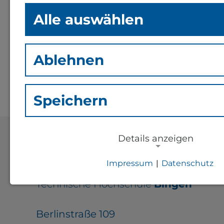
Alle auswählen
Hermann-Hoepke Institut
Innovationsfluss Nahe
Ablehnen
THinkTank
Speichern
Details anzeigen
Impressum
|
Datenschutz
NOTWENDIGE COOKIES
Technische Hochschule
Bingen
Notwendige Cookies zur Session-Ver
für die generelle Funktionalität der S
Berlinstraße 109
notwendig).