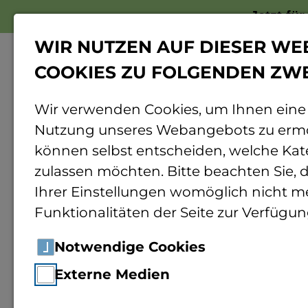
Jetzt fü
WIR NUTZEN AUF DIESER WE
COOKIES ZU FOLGENDEN ZW
Wir verwenden Cookies, um Ihnen eine
Nutzung unseres Webangebots zu ermö
Home
Forschung
Transfer
können selbst entscheiden, welche Kat
zulassen möchten. Bitte beachten Sie, d
Forschungst
Ihrer Einstellungen womöglich nicht me
Funktionalitäten der Seite zur Verfügun
Notwendige Cookies
Externe Medien
an der TH Bing