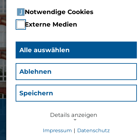
Notwendige Cookies
Externe Medien
Alle auswählen
Ablehnen
Speichern
Organisation und Aufbau
Details anzeigen
Impressum
|
Datenschutz
der Technischen Hochschule Bingen
NOTWENDIGE COOKIES