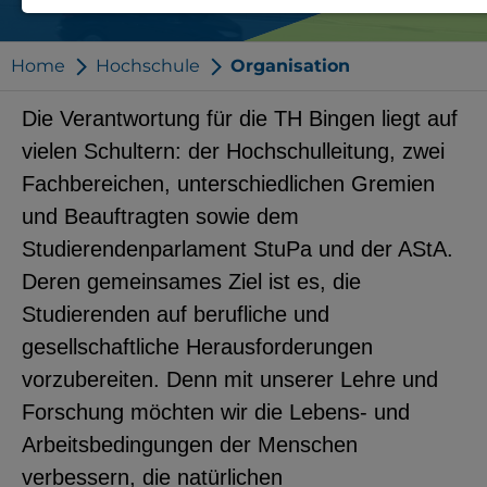
Notwendige Cookies zur Session-
Verwaltung und für die generelle
Home
Hochschule
Organisation
Funktionalität der Seite (immer
Die Verantwortung für die TH Bingen liegt auf
notwendig).
vielen Schultern: der Hochschulleitung, zwei
Fachbereichen, unterschiedlichen Gremien
und Beauftragten sowie dem
Studierendenparlament StuPa und der AStA.
EXTERNE MEDIEN
Deren gemeinsames Ziel ist es, die
Seitenspezifische Erfassung von
Studierenden auf berufliche und
Benutzerdaten durch
gesellschaftliche Herausforderungen
Drittanbieter, bspw. über das
vorzubereiten. Denn mit unserer Lehre und
Einbinden externer Videos,
Forschung möchten wir die Lebens- und
Standortdaten oder
Arbeitsbedingungen der Menschen
Stellenanzeigen.
verbessern, die natürlichen