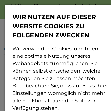
Jetzt für das Wintersemester einschreiben!
Infos
zur Bewerbung
WIR NUTZEN AUF DIESER
WEBSITE COOKIES ZU
FOLGENDEN ZWECKEN
Menü
Wir verwenden Cookies, um Ihnen
Aus dem Ausland
Internationale Studienbewerber
eine optimale Nutzung unseres
Unterstützung für
Internationale
Webangebots zu ermöglichen. Sie
Studierende
können selbst entscheiden, welche
Kategorien Sie zulassen möchten.
Der Start in einem neuen Land bringt viele
Bitte beachten Sie, dass auf Basis Ihrer
Fragen mit sich. Unsere
Einstellungen womöglich nicht mehr
Integrationsassistentin Ilayda Dogruer
alle Funktionalitäten der Seite zur
unterstützt internationale Studierende beim
Verfügung stehen.