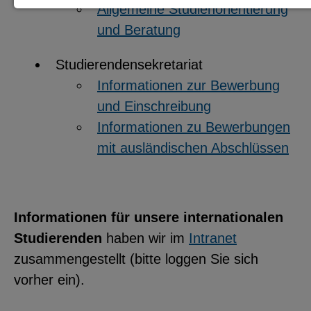
Allgemeine Studienorientierung
Notwendige Cookies zur Session-
und Beratung
Verwaltung und für die generelle
Funktionalität der Seite (immer
Studierendensekretariat
notwendig).
Informationen zur Bewerbung
und Einschreibung
Informationen zu Bewerbungen
mit ausländischen Abschlüssen
EXTERNE MEDIEN
Seitenspezifische Erfassung von
Benutzerdaten durch
Informationen für unsere internationalen
Drittanbieter, bspw. über das
Studierenden
haben wir im
Intranet
Einbinden externer Videos,
zusammengestellt (bitte loggen Sie sich
Standortdaten oder
vorher ein).
Stellenanzeigen.