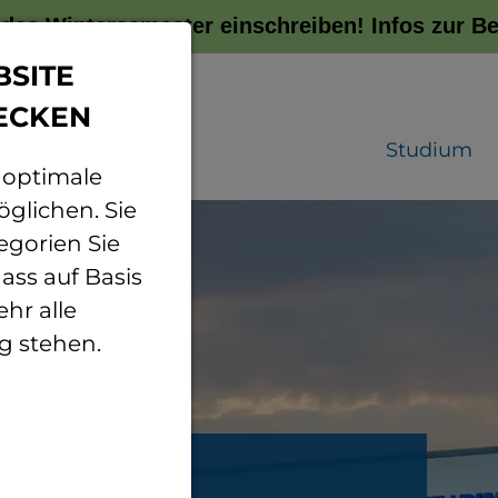
r das Wintersemester einschreiben!
Infos zur 
BSITE
ECKEN
Studium
 optimale
glichen. Sie
egorien Sie
ass auf Basis
hr alle
g stehen.