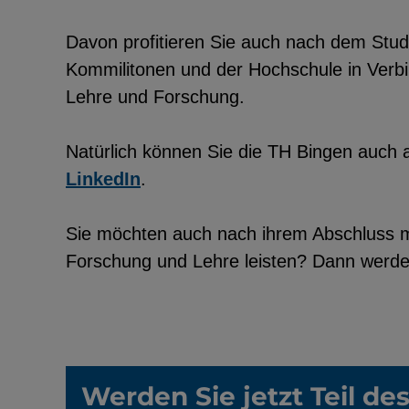
Davon profitieren Sie auch nach dem Studi
Kommilitonen und der Hochschule in Verbin
Lehre und Forschung.
EXTERNE MEDIEN
Seitenspezifische Erfassung von Ben
Natürlich können Sie die TH Bingen auch 
durch Drittanbieter, bspw. über das 
LinkedIn
.
externer Videos, Standortdaten oder
Stellenanzeigen.
Sie möchten auch nach ihrem Abschluss mi
Forschung und Lehre leisten? Dann werden
YouTube
ChatBot
Werden Sie jetzt Teil d