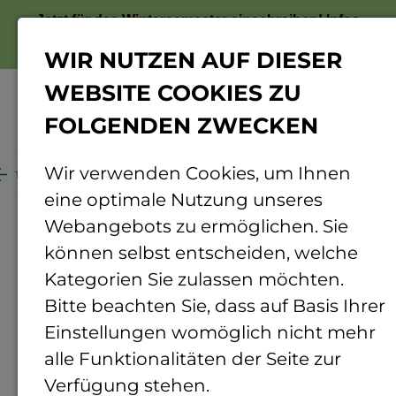
Jetzt für das Wintersemester einschreiben!
Infos
zur Bewerbung
WIR NUTZEN AUF DIESER
WEBSITE COOKIES ZU
FOLGENDEN ZWECKEN
Menü
Wir verwenden Cookies, um Ihnen
ome
Forschung
Rund ums Forschen
Projekte
eine optimale Nutzung unseres
Forschungsprojekte
Webangebots zu ermöglichen. Sie
können selbst entscheiden, welche
Kategorien Sie zulassen möchten.
Profilbereich
Bitte beachten Sie, dass auf Basis Ihrer
Alle
Einstellungen womöglich nicht mehr
alle Funktionalitäten der Seite zur
Mehr Filter
Verfügung stehen.