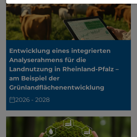
Notwendige Cookies zur Session-
Verwaltung und für die generelle
Funktionalität der Seite (immer
notwendig).
Entwicklung eines integrierten
Analyserahmens für die
Landnutzung in Rheinland-Pfalz –
EXTERNE MEDIEN
am Beispiel der
Seitenspezifische Erfassung von
Grünlandflächenentwicklung
Benutzerdaten durch
2026 - 2028
Drittanbieter, bspw. über das
Einbinden externer Videos,
Standortdaten oder
Stellenanzeigen.