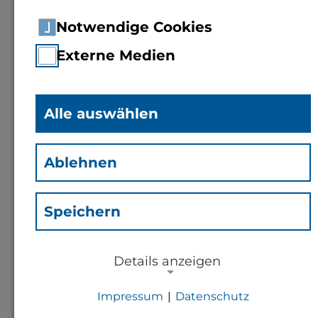
Notwendige Cookies
Externe Medien
Alle auswählen
Ablehnen
„DATIpilot - Community - VIVET –
MASiska -
Speichern
MultiAgentenSystemintegriert
skalie-ren“
2026 - 2028
Details anzeigen
Impressum
|
Datenschutz
NOTWENDIGE COOKIES