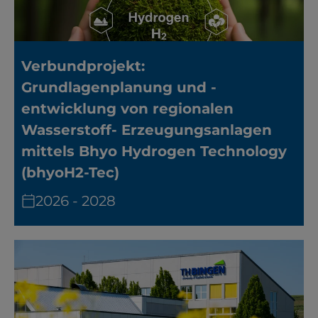
YouTube
Verbundprojekt:
ChatBot
Grundlagenplanung und -
entwicklung von regionalen
Wasserstoff- Erzeugungsanlagen
mittels Bhyo Hydrogen Technology
(bhyoH2-Tec)
2026 - 2028