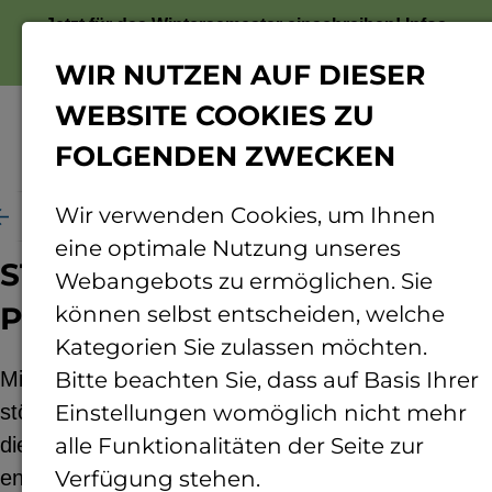
Jetzt für das Wintersemester einschreiben!
Infos
zur Bewerbung
WIR NUTZEN AUF DIESER
WEBSITE COOKIES ZU
FOLGENDEN ZWECKEN
Menü
Wir verwenden Cookies, um Ihnen
en
Projekte
STEP FORWARD - BECOME A PROF
eine optimale Nutzung unseres
STEP FORWARD - BECOME A
Webangebots zu ermöglichen. Sie
PROF
können selbst entscheiden, welche
Kategorien Sie zulassen möchten.
Mit dem Projekt „Step forward – become a prof“
Bitte beachten Sie, dass auf Basis Ihrer
stößt die TH Bingen innovative Formate an, um
Einstellungen womöglich nicht mehr
die professorale Personalgewinnung und -
alle Funktionalitäten der Seite zur
entwicklung sowie die Attraktivität der TH Bingen
Verfügung stehen.