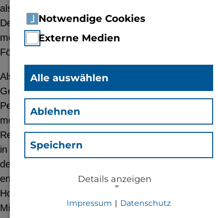
als Arbeitgeberin zu stärken. Mit einer Laufzeit bis
Notwendige Cookies
Dezember 2027 setzt das Projektteam ein
modernes und innovatives Konzept und eine
Externe Medien
Förderung in Höhe von zwei Millionen Euro um.
Als übergeordnetes Ziel strebt „Step forward“ die
Alle auswählen
Gewinnung von qualifiziertem (professoralem)
Personal und die strukturierte Weiterentwicklung
Ablehnen
moderner Personalprozesse an. Die neuen
Recruiting- und Onboardingwege sollen nachhaltig
Speichern
in die Hochschulstruktur eingebettet werden und
dem allgemeinen Trend des Fachkräftemangels
entgegenwirken. Basierend auf einer
Details anzeigen
Hochschulkultur, die den Studierenden und
Impressum
|
Datenschutz
Mitarbeitenden gleiche Chancen ermöglicht und
NOTWENDIGE COOKIES