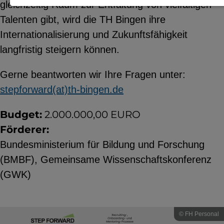
gleichzeitig Raum zur Entfaltung von vielfältigen
Notwendige Cookies zur Session-
Talenten gibt, wird die TH Bingen ihre
Verwaltung und für die generelle
Internationalisierung und Zukunftsfähigkeit
Funktionalität der Seite (immer
langfristig steigern können.
notwendig).
Gerne beantworten wir Ihre Fragen unter:
stepforward(at)th-bingen.de
Budget:
2.000.000,00 EURO
EXTERNE MEDIEN
Förderer:
Seitenspezifische Erfassung von
Bundesministerium für Bildung und Forschung
Benutzerdaten durch
(BMBF), Gemeinsame Wissenschaftskonferenz
Drittanbieter, bspw. über das
(GWK)
Einbinden externer Videos,
Standortdaten oder
Stellenanzeigen.
© FH Personal