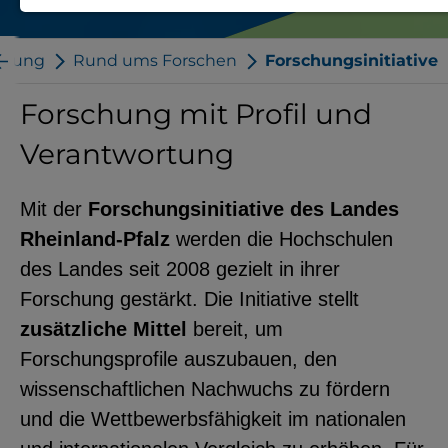
Notwendige Cookies zur Session-
Verwaltung und für die generelle
chung
Rund ums Forschen
Forschungsinitiative
Funktionalität der Seite (immer
Forschung mit Profil und
notwendig).
Verantwortung
Mit der
Forschungsinitiative des Landes
EXTERNE MEDIEN
Rheinland-Pfalz
werden die Hochschulen
Seitenspezifische Erfassung von
des Landes seit 2008 gezielt in ihrer
Benutzerdaten durch
Forschung gestärkt. Die Initiative stellt
Drittanbieter, bspw. über das
zusätzliche Mittel
bereit, um
Einbinden externer Videos,
Forschungsprofile auszubauen, den
Standortdaten oder
wissenschaftlichen Nachwuchs zu fördern
Stellenanzeigen.
und die Wettbewerbsfähigkeit im nationalen