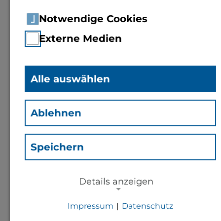
Notwendige Cookies
Externe Medien
Alle auswählen
Andre Georg
(Gad)
Ablehnen
Mitarbeiter Recruiting im
Projekt FH Personal
Speichern
Kontakt
Details anzeigen
Impressum
|
Datenschutz
a.georg@th-bingen.de
NOTWENDIGE COOKIES