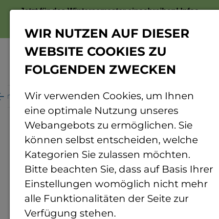
Jetzt für das Wintersemester einschreiben!
Infos
zur Bewerbung
WIR NUTZEN AUF DIESER
WEBSITE COOKIES ZU
FOLGENDEN ZWECKEN
Menü
Wir verwenden Cookies, um Ihnen
ganisation
Personenverzeichnis
Personendetails
eine optimale Nutzung unseres
Webangebots zu ermöglichen. Sie
können selbst entscheiden, welche
Kategorien Sie zulassen möchten.
Bitte beachten Sie, dass auf Basis Ihrer
Einstellungen womöglich nicht mehr
alle Funktionalitäten der Seite zur
Verfügung stehen.