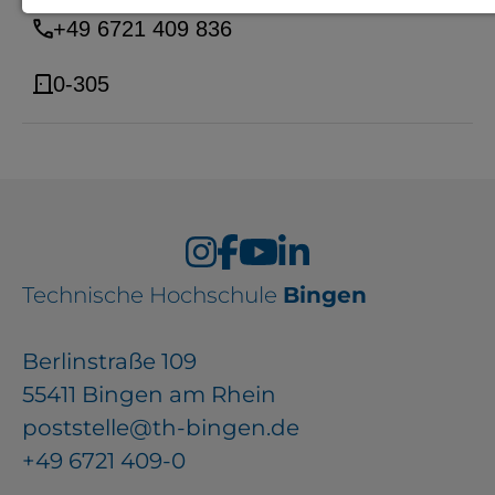
+49 6721 409 836
Notwendige Cookies zur Session-
Verwaltung und für die generelle
0-305
Funktionalität der Seite (immer
notwendig).
EXTERNE MEDIEN
Technische Hochschule
Seitenspezifische Erfassung von
Bingen
Benutzerdaten durch
Berlinstraße 109
Drittanbieter, bspw. über das
55411 Bingen am Rhein
Einbinden externer Videos,
poststelle@th-bingen.de
Standortdaten oder
+49 6721 409-0
Stellenanzeigen.