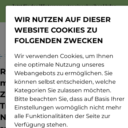
Jetzt für das Wintersemester einschreiben!
Infos
zur Bewerbung
WIR NUTZEN AUF DIESER
WEBSITE COOKIES ZU
FOLGENDEN ZWECKEN
Menü
Wir verwenden Cookies, um Ihnen
 Forschen
Projekte
Regenerativer Pflanzenbau
eine optimale Nutzung unseres
Regenerativer Pflanzenbau
Webangebots zu ermöglichen. Sie
mit Hilfe von Direktsaat und
können selbst entscheiden, welche
Kategorien Sie zulassen möchten.
Zwischenfruchtanbau im
Bitte beachten Sie, dass auf Basis Ihrer
Trockengebiet Rheinhessen -
Einstellungen womöglich nicht mehr
Neuer Ansatz für einen
alle Funktionalitäten der Seite zur
Verfügung stehen.