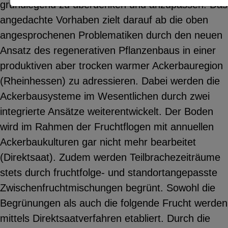
grundlegend zu überdenken und anzupassen. Das
Notwendige Cookies zur Session-
angedachte Vorhaben zielt darauf ab die oben
Verwaltung und für die generelle
angesprochenen Problematiken durch den neuen
Funktionalität der Seite (immer
Ansatz des regenerativen Pflanzenbaus in einer
notwendig).
produktiven aber trocken warmer Ackerbauregion
(Rheinhessen) zu adressieren. Dabei werden die
Ackerbausysteme im Wesentlichen durch zwei
integrierte Ansätze weiterentwickelt. Der Boden
EXTERNE MEDIEN
wird im Rahmen der Fruchtflogen mit annuellen
Seitenspezifische Erfassung von
Ackerbaukulturen gar nicht mehr bearbeitet
Benutzerdaten durch
(Direktsaat). Zudem werden Teilbrachezeiträume
Drittanbieter, bspw. über das
stets durch fruchtfolge- und standortangepasste
Einbinden externer Videos,
Zwischenfruchtmischungen begrünt. Sowohl die
Standortdaten oder
Begrünungen als auch die folgende Frucht werden
Stellenanzeigen.
mittels Direktsaatverfahren etabliert. Durch die