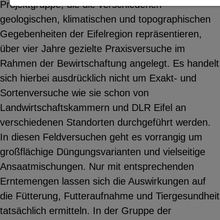
Projektgruppe, die die verschiedenen
Notwendige Cookies zur Session-
geologischen, klimatischen und topographischen
Verwaltung und für die generelle
Gegebenheiten der Eifelregion repräsentieren,
Funktionalität der Seite (immer
über vier Jahre gezielte Praxisversuche im
notwendig).
Rahmen der Bewirtschaftung angelegt. Es handelt
sich hierbei ausdrücklich nicht um Exakt- und
Sortenversuche wie sie schon von
Landwirtschaftskammern und DLR Eifel an
EXTERNE MEDIEN
verschiedenen Standorten durchgeführt werden.
Seitenspezifische Erfassung von
In diesen Feldversuchen geht es vorrangig um
Benutzerdaten durch
großflächige Düngungsvarianten und vielseitige
Drittanbieter, bspw. über das
Ansaatmischungen. Nur mit entsprechenden
Einbinden externer Videos,
Erntemengen lassen sich die Auswirkungen auf
Standortdaten oder
die Fütterung, Futteraufnahme und Tiergesundheit
Stellenanzeigen.
tatsächlich ermitteln. In der Gruppe der