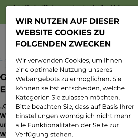
Jetzt für das Wintersemester einschreiben!
Infos
zur Bewerbung
WIR NUTZEN AUF DIESER
WEBSITE COOKIES ZU
FOLGENDEN ZWECKEN
Menü
Wir verwenden Cookies, um Ihnen
nd ums Forschen
Projekte
Tiergesundheit Eifel
eine optimale Nutzung unseres
Grünland und Tiergesundheit
Webangebots zu ermöglichen. Sie
Eifel
können selbst entscheiden, welche
Kategorien Sie zulassen möchten.
„Optimierung des Dauergrünlands, der
Bitte beachten Sie, dass auf Basis Ihrer
Weidewirtschaft, des mehrjährigen Futterbaus
Einstellungen womöglich nicht mehr
und der Futterkonservierung mit dem Ziel,
alle Funktionalitäten der Seite zur
Wirtschaftlichkeit, Tiergesundheit und
Verfügung stehen.