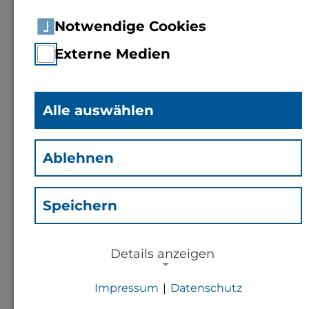
Notwendige Cookies
Externe Medien
Alle auswählen
Prof. Dr.
Georg Dusel
(Du)
Ablehnen
Professor für Tierernährung
und Tierhygiene
Speichern
Kontakt
Details anzeigen
Impressum
|
Datenschutz
g.dusel@th-bingen.de
NOTWENDIGE COOKIES