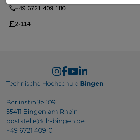
+49 6721 409 180
Notwendige Cookies zur Session-
Verwaltung und für die generelle
2-114
Funktionalität der Seite (immer
notwendig).
EXTERNE MEDIEN
Technische Hochschule
Seitenspezifische Erfassung von
Bingen
Benutzerdaten durch
Berlinstraße 109
Drittanbieter, bspw. über das
55411 Bingen am Rhein
Einbinden externer Videos,
poststelle@th-bingen.de
Standortdaten oder
+49 6721 409-0
Stellenanzeigen.