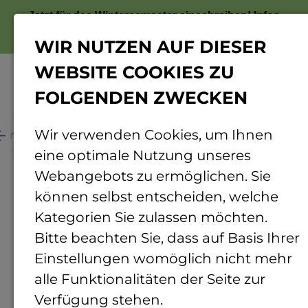
Jetzt für das Wintersemester einschreiben!
Infos
zur Bewerbung
WIR NUTZEN AUF DIESER
WEBSITE COOKIES ZU
FOLGENDEN ZWECKEN
Menü
Wir verwenden Cookies, um Ihnen
ganisation
Personenverzeichnis
Personendetails
eine optimale Nutzung unseres
Webangebots zu ermöglichen. Sie
können selbst entscheiden, welche
Kategorien Sie zulassen möchten.
Bitte beachten Sie, dass auf Basis Ihrer
Einstellungen womöglich nicht mehr
alle Funktionalitäten der Seite zur
Verfügung stehen.