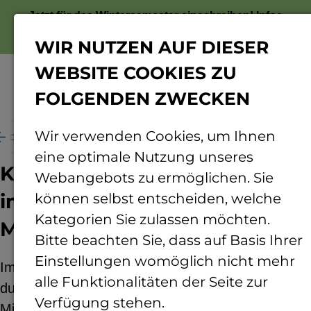
Jetzt für das Wintersemester einschreiben!
Infos
zur Bewerbung
WIR NUTZEN AUF DIESER
WEBSITE COOKIES ZU
FOLGENDEN ZWECKEN
Menü
Wir verwenden Cookies, um Ihnen
rschen
Projekte
Welterbe oberes Mittelrheintal
eine optimale Nutzung unseres
Kommunale Klimaanpassung
Webangebots zu ermöglichen. Sie
im Welterbe Oberes
können selbst entscheiden, welche
Kategorien Sie zulassen möchten.
Mittelrheintal
Bitte beachten Sie, dass auf Basis Ihrer
Einstellungen womöglich nicht mehr
Im Fokus der Studie steht die Klimaanpassung
alle Funktionalitäten der Seite zur
durch die Kommunen im Welterbe-Gebiet
Verfügung stehen.
Mittelrheintal. Ziel der Studie ist es zum einen,