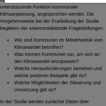
unterstützende Funktion kommunaler
Notwendige Cookies zur Session-
Klimaanpassung, angesprochen werden. Die
Verwaltung und für die generelle
Vorgehensweise bei der Erarbeitung der Studie
Funktionalität der Seite (immer
begleiten vier erkenntnisleitende Fragestellungen:
notwendig).
Wie sind Kommunen im Mittelrheintal vom
Klimawandel betroffen?
Was können Kommunen tun, um sich an
EXTERNE MEDIEN
den Klimawandel anzupassen?
Seitenspezifische Erfassung von
Welche Herausforderungen bestehen und
Benutzerdaten durch
welche positiven Beispiele gibt es?
Drittanbieter, bspw. über das
Welche Möglichkeiten der Steuerung und
Einbinden externer Videos,
Umsetzung gibt es?
Standortdaten oder
Stellenanzeigen.
In der Studie werden zunächst Daten über