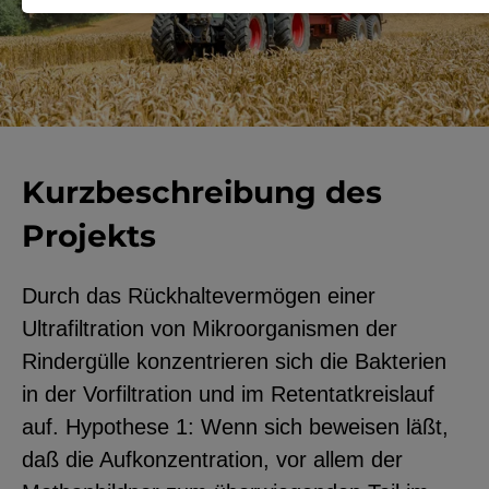
Notwendige Cookies zur Session-
Verwaltung und für die generelle
Funktionalität der Seite (immer
notwendig).
Kurzbeschreibung des
Projekts
EXTERNE MEDIEN
Seitenspezifische Erfassung von
Durch das Rückhaltevermögen einer
Benutzerdaten durch
Ultrafiltration von Mikroorganismen der
Drittanbieter, bspw. über das
Rindergülle konzentrieren sich die Bakterien
Einbinden externer Videos,
in der Vorfiltration und im Retentatkreislauf
Standortdaten oder
auf. Hypothese 1: Wenn sich beweisen läßt,
Stellenanzeigen.
daß die Aufkonzentration, vor allem der