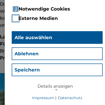
Durch das Rückhaltevermögen einer Ultrafiltration
Notwendige Cookies
von Mikroorganismen der Rindergülle
konzentrieren sich die Bakterien in der Vorfiltration
Externe Medien
und im Retentatkreislauf auf.
Laufzeit:
11.2011 - 12.2013
Alle auswählen
Förderer:
Brandenburgische Technische Universität Cottbus,
Ablehnen
Projektmittel:
Forschungsinitiative
Speichern
© Adobe Stock
Details anzeigen
Impressum
|
Datenschutz
NOTWENDIGE COOKIES