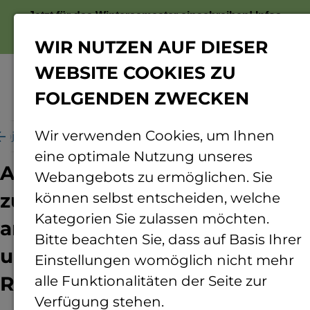
Jetzt für das Wintersemester einschreiben!
Infos
zur Bewerbung
WIR NUTZEN AUF DIESER
WEBSITE COOKIES ZU
FOLGENDEN ZWECKEN
Menü
Wir verwenden Cookies, um Ihnen
rojekte
Ultrafiltration zur Gewinnung von Methan
eine optimale Nutzung unseres
Anwendung der Ultrafiltration
Webangebots zu ermöglichen. Sie
zur Gewinnung von Methan
können selbst entscheiden, welche
Kategorien Sie zulassen möchten.
angereicherten Substraten
Bitte beachten Sie, dass auf Basis Ihrer
und Flüssigdünger aus
Einstellungen womöglich nicht mehr
Rindergülle und -jauche
alle Funktionalitäten der Seite zur
Verfügung stehen.