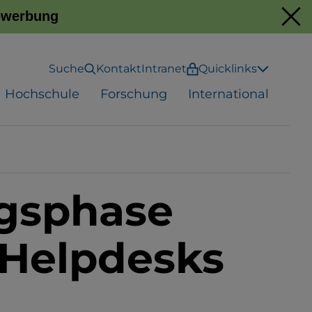
Bewerbung
Suche
Kontakt
Intranet
Quicklinks
Hochschule
Forschung
International
ngsphase
e Helpdesks