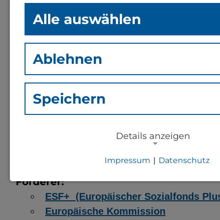
Alle auswählen
Die Studieneingangsphase stellt sich für beruf
als eine besondere Herausforderung dar. Um de
Ablehnen
Projekt "StuDiDesk" darauf ab, BI-Studierende
Mechanik, Chemie, Physik, Maschinenbau, Info
Somit hat diese Zielgruppe zügigen Zugriff auf 
Speichern
Skripten und Links zu geeigneter Software. Ne
Arbeiten von BI-Studierenden gefördert.
Details anzeigen
Laufzeit:
07.2022 - 06.2024
Impressum
|
Datenschutz
Budget:
85.000,00 EURO
NOTWENDIGE COOKIES
Förderer:
Notwendige Cookies zur Session-Ver
ESF+ (Europäischer Sozialfonds Plu
für die generelle Funktionalität der S
Europäische Kommission
notwendig).