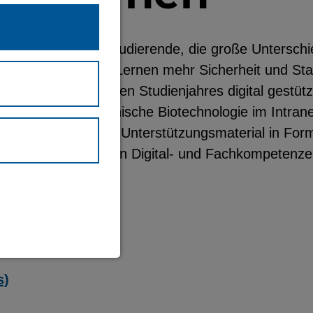
sintegrierend (BI-)Studierende, die große Untersch
m studentischen Lernen mehr Sicherheit und Stabi
n innerhalb des ersten Studienjahres digital gestü
rmatik und medizinische Biotechnologie im Intran
qualitativ geprüftes Unterstützungsmaterial in Form
ben dem Erwerb von Digital- und Fachkompetenzen 
waltung und
s)
eite (immer