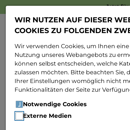
Jetzt fü
WIR NUTZEN AUF DIESER WE
COOKIES ZU FOLGENDEN ZW
Wir verwenden Cookies, um Ihnen eine
Nutzung unseres Webangebots zu ermö
Home
Forschung
Rund ums Forschen
können selbst entscheiden, welche Kat
zulassen möchten. Bitte beachten Sie, d
StuDiDesk -
Ihrer Einstellungen womöglich nicht me
Funktionalitäten der Seite zur Verfügun
digital - Be
Notwendige Cookies
Externe Medien
für erfolreic