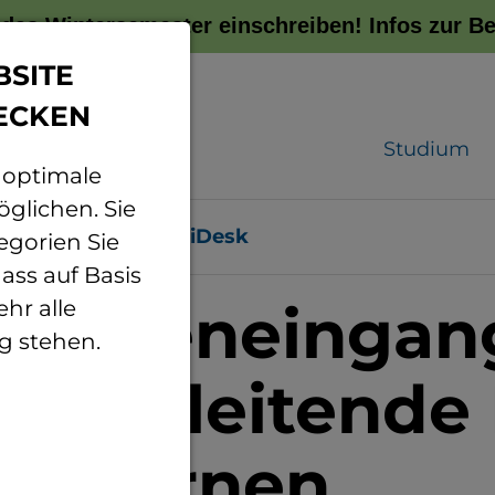
r das Wintersemester einschreiben!
Infos zur 
BSITE
ECKEN
Studium
 optimale
glichen. Sie
Projekte
StuDiDesk
egorien Sie
ass auf Basis
 Studieneinga
hr alle
g stehen.
rufsbegleitend
hes Lernen