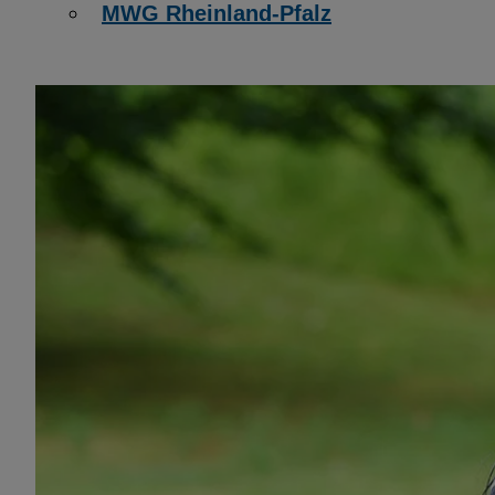
MWG Rheinland-Pfalz
EXTERNE MEDIEN
Seitenspezifische Erfassung von Ben
durch Drittanbieter, bspw. über das 
externer Videos, Standortdaten oder
Stellenanzeigen.
YouTube
ChatBot