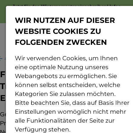
Jetzt für das Wintersemester einschreiben!
Infos
zur Bewerbung
WIR NUTZEN AUF DIESER
WEBSITE COOKIES ZU
FOLGENDEN ZWECKEN
Menü
Wir verwenden Cookies, um Ihnen
chung
Rund ums Forschen
Projekte
FUETURE
eine optimale Nutzung unseres
Fütterung zur Reduktion von
Webangebots zu ermöglichen. Sie
Treibhausgasmissionen und
können selbst entscheiden, welche
Kategorien Sie zulassen möchten.
Energieverbräuchen
Bitte beachten Sie, dass auf Basis Ihrer
Einstellungen womöglich nicht mehr
Gesamtziel des Projektes „FUETURE“ im
alle Funktionalitäten der Seite zur
Programm der Innovationsförderung ist es, die
Verfügung stehen.
Nutzung regionaler Futtermittelressourcen als