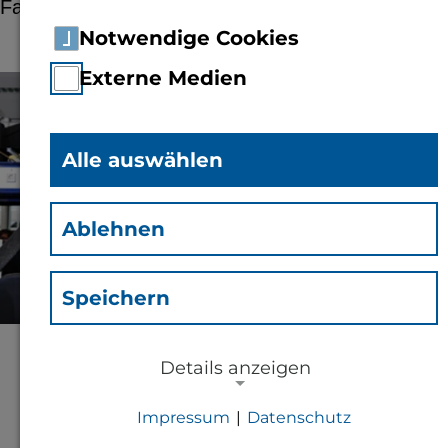
Fa. Bormatec; CT-Video GmbH
Notwendige Cookies
Externe Medien
© TH Bingen
Alle auswählen
Ablehnen
Speichern
Details anzeigen
Das Projekt untersucht die grundlegenden
Anforderungen an ein kostengünstiges,
Impressum
|
Datenschutz
modulares, skalierbares Elektroniksystem für
NOTWENDIGE COOKIES