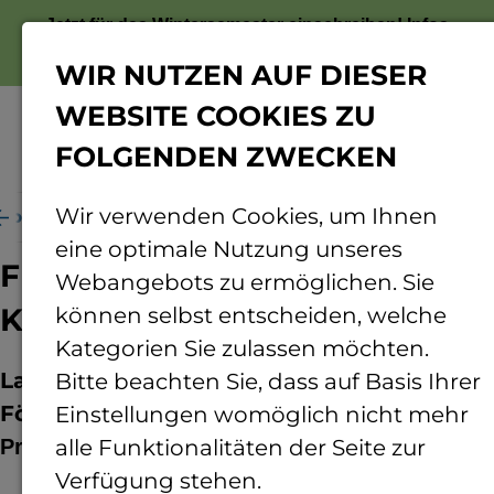
Jetzt für das Wintersemester einschreiben!
Infos
zur Bewerbung
WIR NUTZEN AUF DIESER
WEBSITE COOKIES ZU
FOLGENDEN ZWECKEN
Menü
Wir verwenden Cookies, um Ihnen
xibles Modulsystem für Kleinflugzeuge/Flugdrohnen
eine optimale Nutzung unseres
Flexibles Modulsystem für
Webangebots zu ermöglichen. Sie
Kleinflugzeuge/Flugdrohnen
können selbst entscheiden, welche
Kategorien Sie zulassen möchten.
Laufzeit:
01.2013 - 12.2013
Bitte beachten Sie, dass auf Basis Ihrer
Förderer:
Einstellungen womöglich nicht mehr
Projektpartner:
alle Funktionalitäten der Seite zur
Verfügung stehen.