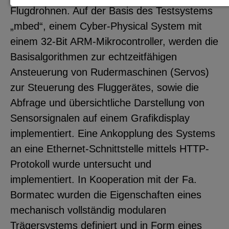
Flugdrohnen. Auf der Basis des Testsystems
Notwendige Cookies zur Session-
„mbed“, einem Cyber-Physical System mit
Verwaltung und für die generelle
einem 32-Bit ARM-Mikrocontroller, werden die
Funktionalität der Seite (immer
Basisalgorithmen zur echtzeitfähigen
notwendig).
Ansteuerung von Rudermaschinen (Servos)
zur Steuerung des Fluggerätes, sowie die
Abfrage und übersichtliche Darstellung von
EXTERNE MEDIEN
Sensorsignalen auf einem Grafikdisplay
implementiert. Eine Ankopplung des Systems
Seitenspezifische Erfassung von
an eine Ethernet-Schnittstelle mittels HTTP-
Benutzerdaten durch
Protokoll wurde untersucht und
Drittanbieter, bspw. über das
implementiert. In Kooperation mit der Fa.
Einbinden externer Videos,
Bormatec wurden die Eigenschaften eines
Standortdaten oder
mechanisch vollständig modularen
Stellenanzeigen.
Trägersystems definiert und in Form eines