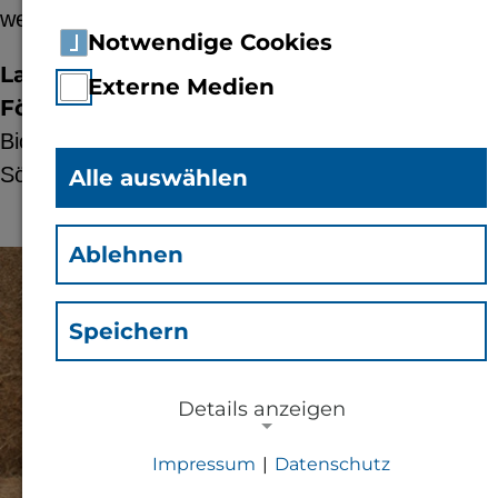
werden.
Notwendige Cookies
Laufzeit:
01.2012 - 12.2012
Externe Medien
Förderer:
Bio-Composites And More GmbH; Dittrich &
Söhne Vliesstoffwerk GmbH
Alle auswählen
Ablehnen
© TH Bingen
Speichern
Details anzeigen
Impressum
|
Datenschutz
NOTWENDIGE COOKIES