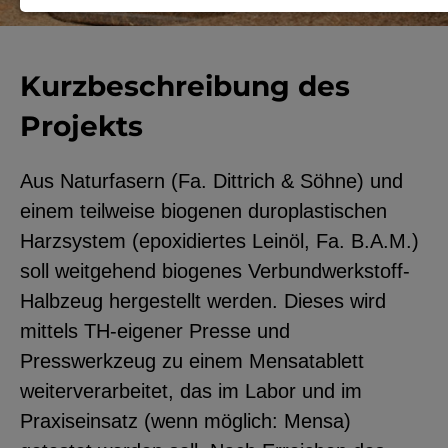
Notwendige Cookies zur Session-
Verwaltung und für die generelle
Kurzbeschreibung des
Funktionalität der Seite (immer
notwendig).
Projekts
Aus Naturfasern (Fa. Dittrich & Söhne) und
einem teilweise biogenen duroplastischen
EXTERNE MEDIEN
Harzsystem (epoxidiertes Leinöl, Fa. B.A.M.)
Seitenspezifische Erfassung von
soll weitgehend biogenes Verbundwerkstoff-
Benutzerdaten durch
Halbzeug hergestellt werden. Dieses wird
Drittanbieter, bspw. über das
mittels TH-eigener Presse und
Einbinden externer Videos,
Presswerkzeug zu einem Mensatablett
Standortdaten oder
weiterverarbeitet, das im Labor und im
Stellenanzeigen.
Praxiseinsatz (wenn möglich: Mensa)