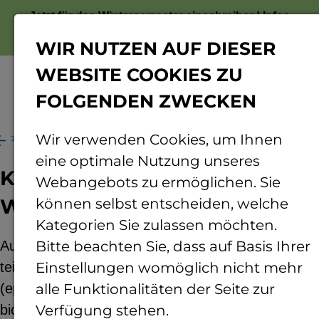
Jetzt für das Wintersemester einschreiben!
Infos
zur Bewerbung
WIR NUTZEN AUF DIESER
WEBSITE COOKIES ZU
FOLGENDEN ZWECKEN
Menü
Wir verwenden Cookies, um Ihnen
Projekte
Kaskadennutzung biogener Werkstoffe
eine optimale Nutzung unseres
Kaskadennutzung biogener
Webangebots zu ermöglichen. Sie
Werkstoffe
können selbst entscheiden, welche
Kategorien Sie zulassen möchten.
Aus Naturfasern (Fa. Dittrich & Söhne) und einem
Bitte beachten Sie, dass auf Basis Ihrer
teilweise biogenen duroplastischen Harzsystem
Einstellungen womöglich nicht mehr
(epoxidiertes Leinöl, Fa. B.A.M.) soll weitgehend
alle Funktionalitäten der Seite zur
biogenes Verbundwerkstoff-Halbzeug hergestellt
Verfügung stehen.