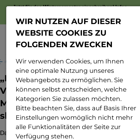
Jetzt für das Wintersemester einschreiben!
Infos
zur Bewerbung
WIR NUTZEN AUF DIESER
WEBSITE COOKIES ZU
FOLGENDEN ZWECKEN
Menü
Wir verwenden Cookies, um Ihnen
schung
Rund ums Forschen
Projekte
MASiska
eine optimale Nutzung unseres
„DATIpilot - Community -
Webangebots zu ermöglichen. Sie
VIVET – MASiska -
können selbst entscheiden, welche
Kategorien Sie zulassen möchten.
MultiAgentenSystemintegrier
Bitte beachten Sie, dass auf Basis Ihrer
skalie-ren“
Einstellungen womöglich nicht mehr
alle Funktionalitäten der Seite zur
Das Vorhaben erprobt die Nutzung von
Verfügung stehen.