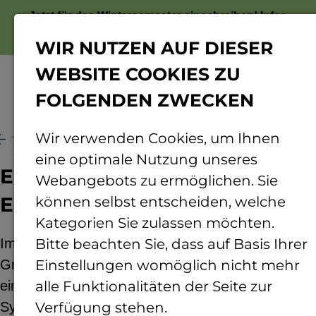
Jetzt für das Wintersemester einschreiben!
Infos
zur Bewerbung
WIR NUTZEN AUF DIESER
WEBSITE COOKIES ZU
FOLGENDEN ZWECKEN
Menü
Wir verwenden Cookies, um Ihnen
hen
Projekte
Einspeisung erneuerbarer Energie
eine optimale Nutzung unseres
Einspeisung erneuerbarer
Webangebots zu ermöglichen. Sie
Energie
können selbst entscheiden, welche
Kategorien Sie zulassen möchten.
Im Labor für Leistungselektronik wurde die
Bitte beachten Sie, dass auf Basis Ihrer
Grundausstattung eines Solartrainers angeschafft;
Einstellungen womöglich nicht mehr
einerseits können die Studierenden mit diesem
alle Funktionalitäten der Seite zur
System arbeiten, andererseits kann es für
Verfügung stehen.