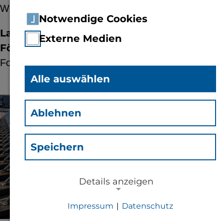
Weiterbildungsmaßnahmen eingesetzt werden.
Notwendige Cookies
Laufzeit:
01.2011 - 12.2012
Externe Medien
Förderer:
Forschungsinitiative
Alle auswählen
© TH Bingen
Ablehnen
Speichern
Details anzeigen
Impressum
|
Datenschutz
NOTWENDIGE COOKIES