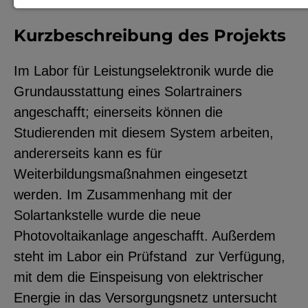
Notwendige Cookies zur Session-
Kurzbeschreibung des Projekts
Verwaltung und für die generelle
Funktionalität der Seite (immer
Im Labor für Leistungselektronik wurde die
notwendig).
Grundausstattung eines Solartrainers
angeschafft; einerseits können die
Studierenden mit diesem System arbeiten,
andererseits kann es für
EXTERNE MEDIEN
Weiterbildungsmaßnahmen eingesetzt
Seitenspezifische Erfassung von
werden. Im Zusammenhang mit der
Benutzerdaten durch
Solartankstelle wurde die neue
Drittanbieter, bspw. über das
Photovoltaikanlage angeschafft. Außerdem
Einbinden externer Videos,
steht im Labor ein Prüfstand zur Verfügung,
Standortdaten oder
mit dem die Einspeisung von elektrischer
Stellenanzeigen.
Energie in das Versorgungsnetz untersucht