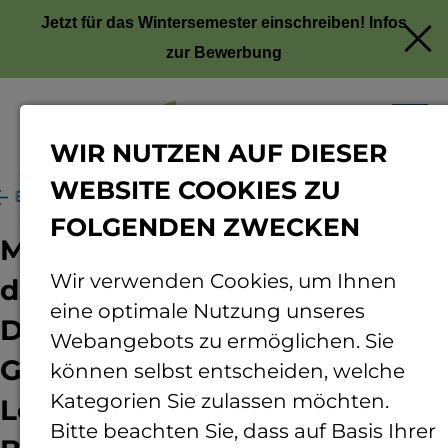
Jetzt für das Wintersemester einschreiben!
Infos
zur Bewerbung
Menü
WIR NUTZEN AUF DIESER
WEBSITE COOKIES ZU
e Erfassung der Auswirkungen von Dachbegrünung
FOLGENDEN ZWECKEN
Messtechnische Erfassung
Wir verwenden Cookies, um Ihnen
der Auswirkungen von
eine optimale Nutzung unseres
Dachbegrünung auf
Webangebots zu ermöglichen. Sie
Gebäudeenergiebilanz,
können selbst entscheiden, welche
Kategorien Sie zulassen möchten.
Lokalklima, Wasser und
Bitte beachten Sie, dass auf Basis Ihrer