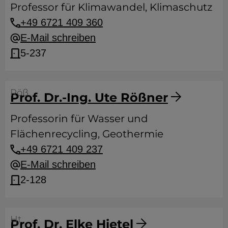
Professor für Klimawandel, Klimaschutz
+49 6721 409 360
E-Mail schreiben
5-237
Röß
Prof. Dr.-Ing. Ute Rößner
Professorin für Wasser und
Flächenrecycling, Geothermie
+49 6721 409 237
E-Mail schreiben
2-128
Ht
Prof. Dr. Elke Hietel