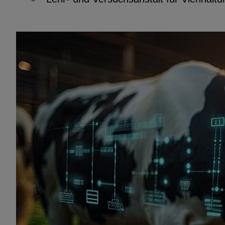
EXTERNE MEDIEN
Seitenspezifische Erfassung von Ben
durch Drittanbieter, bspw. über das 
externer Videos, Standortdaten oder
Stellenanzeigen.
YouTube
ChatBot