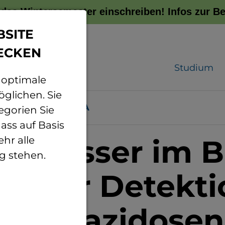
r das Wintersemester einschreiben!
Infos zur 
BSITE
ECKEN
Studium
 optimale
glichen. Sie
Projekte
SARA
egorien Sie
ass auf Basis
t besser im Bl
hr alle
g stehen.
li zur Detekti
nsenazidosen 