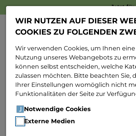
Jetzt fü
WIR NUTZEN AUF DIESER WE
COOKIES ZU FOLGENDEN ZW
Wir verwenden Cookies, um Ihnen eine
Nutzung unseres Webangebots zu ermö
Home
Forschung
Rund ums Forschen
können selbst entscheiden, welche Kat
zulassen möchten. Bitte beachten Sie, d
Tiergesundhei
Ihrer Einstellungen womöglich nicht me
Funktionalitäten der Seite zur Verfügun
von Pansenbo
Notwendige Cookies
Externe Medien
subakuten Pa