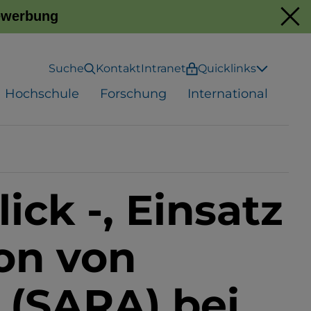
Bewerbung
Suche
Kontakt
Intranet
Quicklinks
Hochschule
Forschung
International
ick -, Einsatz
on von
(SARA) bei