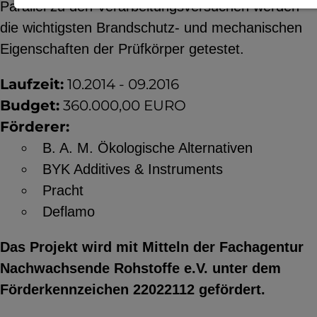
Parallel zu den Verarbeitungsversuchen werden
Notwendige Cookies zur Session-
die wichtigsten Brandschutz- und mechanischen
Verwaltung und für die generelle
Eigenschaften der Prüfkörper getestet.
Funktionalität der Seite (immer
Laufzeit:
10.2014 - 09.2016
notwendig).
Budget:
360.000,00 EURO
Förderer:
B. A. M. Ökologische Alternativen
EXTERNE MEDIEN
BYK Additives & Instruments
Seitenspezifische Erfassung von
Pracht
Benutzerdaten durch
Deflamo
Drittanbieter, bspw. über das
Das Projekt wird mit Mitteln der Fachagentur
Einbinden externer Videos,
Nachwachsende Rohstoffe e.V. unter dem
Standortdaten oder
Förderkennzeichen 22022112 gefördert.
Stellenanzeigen.