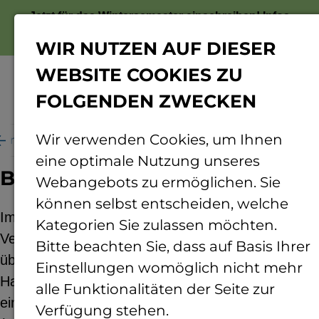
Jetzt für das Wintersemester einschreiben!
Infos
zur Bewerbung
WIR NUTZEN AUF DIESER
WEBSITE COOKIES ZU
FOLGENDEN ZWECKEN
Menü
Wir verwenden Cookies, um Ihnen
 ums Forschen
Projekte
Biogener Flammschutz
eine optimale Nutzung unseres
Biogener Flammschutz
Webangebots zu ermöglichen. Sie
können selbst entscheiden, welche
Im Projekt „Biogener Flammschutz" soll ein
Kategorien Sie zulassen möchten.
Verbundwerkstoff aus Naturfasern und einem
Bitte beachten Sie, dass auf Basis Ihrer
überwiegend biogenen duroplastischen
Einstellungen womöglich nicht mehr
Harzsystem auf Basis epoxidierter Pflanzenöle mit
alle Funktionalitäten der Seite zur
einem weitgehend biogenen Flammschutzmittel
Verfügung stehen.