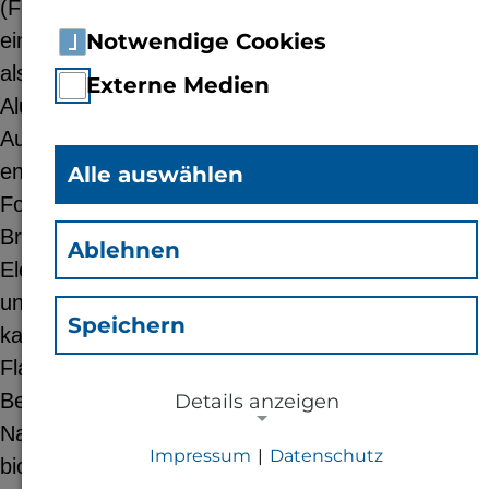
(FSM) ausgerüstet werden. Das FSM basiert auf
einjährig nachwachsenden Rohstoffen und dient
Notwendige Cookies
als Ersatz für die üblichen mineralischen FSM wie
Externe Medien
Aluminiumhydroxid oder Ammoniumphosphate.
Auf dieser Rohstoffbasis soll ein Halbzeug
entwickelt werden, das zur Herstellung von
Alle auswählen
Formteilen in Anwendungsbereichen mit
Brandschutzanforderungen wie vor allem der
Ablehnen
Elektrobranche, aber auch Bauwesen, Automobil-
und Schienenfahrzeugbau zum Einsatz kommen
Speichern
kann. Innerhalb von fünf Teilprojekten soll das
Flammschutzmittel von seiner Gewinnung und
Bereitstellung bis hin zur Beaufschlagung der
Details anzeigen
Naturfaserhalbzeuge und deren Verarbeitung zu
Impressum
|
Datenschutz
biogenen Verbundwerkstoffen untersucht wer-den.
NOTWENDIGE COOKIES