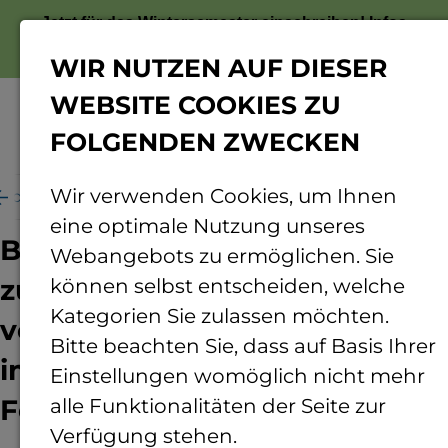
Jetzt für das Wintersemester einschreiben!
Infos
zur Bewerbung
WIR NUTZEN AUF DIESER
WEBSITE COOKIES ZU
FOLGENDEN ZWECKEN
Menü
Wir verwenden Cookies, um Ihnen
nd ums Forschen
Projekte
BONuS Feldhamster
eine optimale Nutzung unseres
Biodiversitätsuntersuchung
Webangebots zu ermöglichen. Sie
zur Effizienz und Optimierung
können selbst entscheiden, welche
Kategorien Sie zulassen möchten.
von NaturSchutzmaßnahmen
Bitte beachten Sie, dass auf Basis Ihrer
im Bereich der
Einstellungen womöglich nicht mehr
Feldhamsterschutzflächen
alle Funktionalitäten der Seite zur
Verfügung stehen.