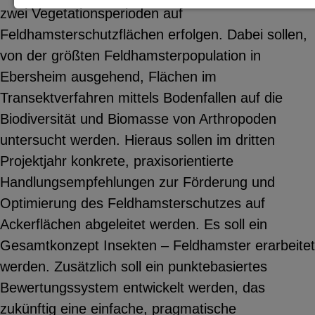
zwei Vegetationsperioden auf
Notwendige Cookies zur Session-
Feldhamsterschutzflächen erfolgen. Dabei sollen,
Verwaltung und für die generelle
von der größten Feldhamster­population in
Funktionalität der Seite (immer
Ebersheim ausgehend, Flächen im
notwendig).
Transektverfahren mittels Bodenfallen auf die
Biodiversität und Biomasse von Arthropoden
untersucht werden. Hieraus sollen im dritten
Projektjahr konkrete, praxisorientierte
EXTERNE MEDIEN
Handlungsempfehlungen zur Förderung und
Seitenspezifische Erfassung von
Optimierung des Feldhamsterschutzes auf
Benutzerdaten durch
Ackerflächen abgeleitet werden. Es soll ein
Drittanbieter, bspw. über das
Gesamtkonzept Insekten – Feldhamster erarbeitet
Einbinden externer Videos,
werden. Zusätzlich soll ein punktebasiertes
Standortdaten oder
Bewertungssystem entwickelt werden, das
Stellenanzeigen.
zukünftig eine einfache, pragmatische