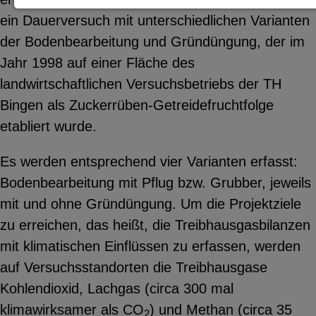
ein Dauerversuch mit unterschiedlichen Varianten
Notwendige Cookies zur Session-
der Bodenbearbeitung und Gründüngung, der im
Verwaltung und für die generelle
Jahr 1998 auf einer Fläche des
Funktionalität der Seite (immer
landwirtschaftlichen Versuchsbetriebs der TH
notwendig).
Bingen als Zuckerrüben-Getreidefruchtfolge
etabliert wurde.
Es werden entsprechend vier Varianten erfasst:
EXTERNE MEDIEN
Bodenbearbeitung mit Pflug bzw. Grubber, jeweils
Seitenspezifische Erfassung von
mit und ohne Gründüngung. Um die Projektziele
Benutzerdaten durch
zu erreichen, das heißt, die Treibhausgasbilanzen
Drittanbieter, bspw. über das
mit klimatischen Einflüssen zu erfassen, werden
Einbinden externer Videos,
auf Versuchsstandorten die Treibhausgase
Standortdaten oder
Kohlendioxid, Lachgas (circa 300 mal
Stellenanzeigen.
klimawirksamer als CO
) und Methan (circa 35
2