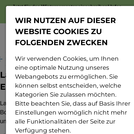
Jetzt für das Wintersemester einschreiben!
Infos
zur Bewerbung
WIR NUTZEN AUF DIESER
WEBSITE COOKIES ZU
FOLGENDEN ZWECKEN
Menü
Wir verwenden Cookies, um Ihnen
Projekte
Lachgas- u Kohlensoff aus dem Boden
eine optimale Nutzung unseres
Lachgas- und Kohlenstoff-
Webangebots zu ermöglichen. Sie
Emissionen aus dem Boden
können selbst entscheiden, welche
Kategorien Sie zulassen möchten.
Lachgas- und Kohlenstoff-Emissionen aus dem
Bitte beachten Sie, dass auf Basis Ihrer
Boden in Abhängigkeit von der Bodenbearbeitung
Einstellungen womöglich nicht mehr
und der Gründüngung
alle Funktionalitäten der Seite zur
Verfügung stehen.