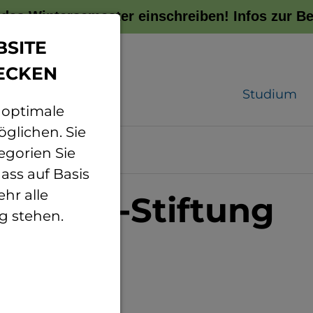
r das Wintersemester einschreiben!
Infos zur 
BSITE
ECKEN
Studium
 optimale
glichen. Sie
egorien Sie
ass auf Basis
hr alle
l-Zeiss-Stiftung
g stehen.