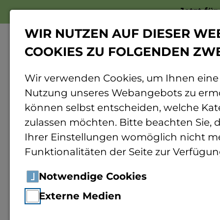
Jetzt fü
WIR NUTZEN AUF DIESER WE
COOKIES ZU FOLGENDEN ZW
Wir verwenden Cookies, um Ihnen eine
Nutzung unseres Webangebots zu ermö
Home
Forschung
Rund ums Forschen
können selbst entscheiden, welche Kat
zulassen möchten. Bitte beachten Sie, d
BioCure
Ihrer Einstellungen womöglich nicht me
Funktionalitäten der Seite zur Verfügun
Notwendige Cookies
Nutzung von Reststoffströmen aus der Zellstof
Externe Medien
Im Rahmen des Forschungsprojektes „BioCure“ s