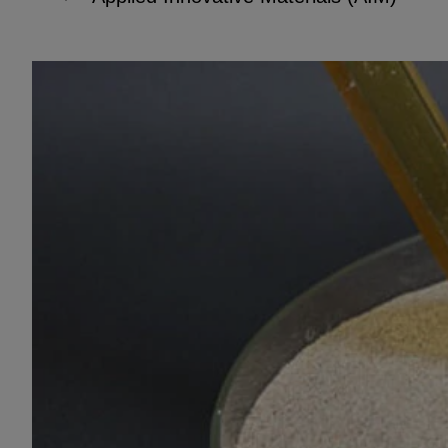
EXTERNE MEDIEN
Seitenspezifische Erfassung von Ben
durch Drittanbieter, bspw. über das 
externer Videos, Standortdaten oder
Stellenanzeigen.
YouTube
ChatBot