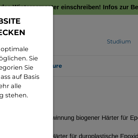
r das Wintersemester einschreiben!
Infos zur 
BSITE
ECKEN
Studium
 optimale
glichen. Sie
Projekte
BioCure
egorien Sie
ass auf Basis
hr alle
g stehen.
fherstellung zur Gewinnung biogener Härter für E
oll ein biogener Härter für duroplastische Epoxi