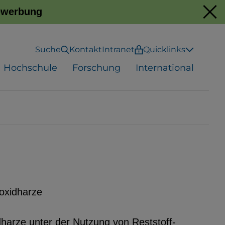
Bewerbung
Suche
Kontakt
Intranet
Quicklinks
Hochschule
Forschung
International
poxidharze
dharze unter der Nutzung von Reststoff-