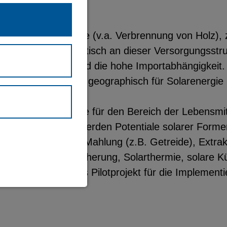
 49% auf Biomasse (v.a. Verbrennung von Holz), zu
iert wird. Problematisch an dieser Versorgungsstr
d Waldflächen) und die hohe Importabhängigkeit.
enig genutzt, wobei geographisch für Solarenergie 
ential solarer Energie für den Bereich der Lebensmi
folgende Prozesse werden Potentiale solarer Form
tion (z.B. Säfte), Mahlung (z.B. Getreide), Extrak
ektrochemische Speicherung, Solarthermie, solare 
ein exemplarisches Pilotprojekt für die Implement
waltung und
eite (immer