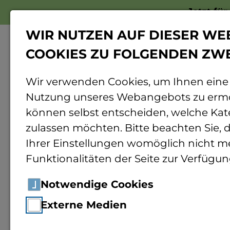
Jetzt fü
WIR NUTZEN AUF DIESER WE
COOKIES ZU FOLGENDEN ZW
Wir verwenden Cookies, um Ihnen eine
Nutzung unseres Webangebots zu ermö
Home
Forschung
Rund ums Forschen
können selbst entscheiden, welche Kat
zulassen möchten. Bitte beachten Sie, d
Potential für
Ihrer Einstellungen womöglich nicht me
Funktionalitäten der Seite zur Verfügun
der Nahrungs
Notwendige Cookies
Externe Medien
Benin