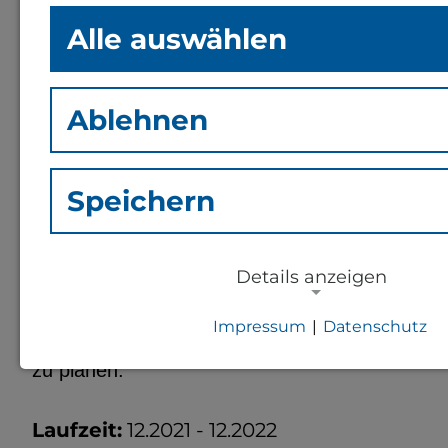
Alle auswählen
Die Energieversorgung von Benin beruht zu ca.
die überwiegend aus Ghana und Nigeria import
Ablehnen
Biomassenutzung auf Kosten der Savannen- un
afrikanischen Vergleich – in Benin noch sehr w
2000 Sonnenstunden pro Jahr).
Speichern
Das Projekt soll einen Beitrag leisten, das Pot
spezifische Hemmnisse zu identifizieren. Für 
Details anzeigen
(z.B. Obst und Gemüse), Trocknung, Pasteurisa
Technologien berücksichtigt: Photovoltaik, el
Impressum
|
Datenschutz
Projektergebnisse sollen dazu genutzt werden, 
NOTWENDIGE COOKIES
zu planen.
Notwendige Cookies zur Session-Ver
für die generelle Funktionalität der S
Laufzeit:
12.2021 - 12.2022
notwendig).