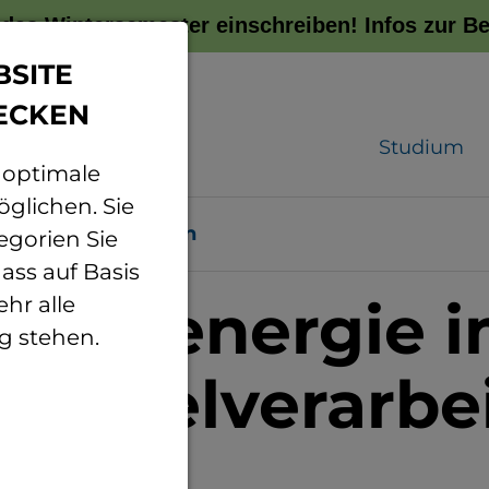
r das Wintersemester einschreiben!
Infos zur 
BSITE
ECKEN
Studium
 optimale
glichen. Sie
Projekte
Benin
egorien Sie
ass auf Basis
 Solarenergie 
hr alle
g stehen.
mittelverarbe