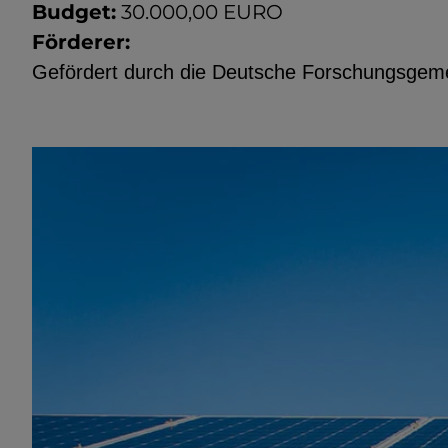
Budget:
30.000,00 EURO
Förderer:
Gefördert durch die Deutsche Forschungsgeme
EXTERNE MEDIEN
Seitenspezifische Erfassung von Ben
durch Drittanbieter, bspw. über das 
externer Videos, Standortdaten oder
Stellenanzeigen.
YouTube
ChatBot