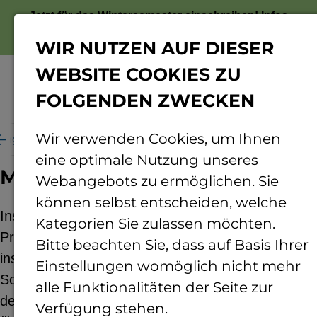
Jetzt für das Wintersemester einschreiben!
Infos
zur Bewerbung
WIR NUTZEN AUF DIESER
WEBSITE COOKIES ZU
FOLGENDEN ZWECKEN
Menü
Wir verwenden Cookies, um Ihnen
ung
Rund ums Forschen
Projekte
Insect4Wel
eine optimale Nutzung unseres
Mehr Tierwohl durch Insekten
Webangebots zu ermöglichen. Sie
können selbst entscheiden, welche
Insekten gewinnen zunehmend als alternative
Kategorien Sie zulassen möchten.
Proteinquelle in der Tierernährung an Bedeutung,
Bitte beachten Sie, dass auf Basis Ihrer
insbesondere im Vergleich zu
Einstellungen womöglich nicht mehr
Sojaextraktionsschrot oder Fischmehl. Die Larven
alle Funktionalitäten der Seite zur
der Schwarzen Soldatenfliege (BSFL,
Hermetia
Verfügung stehen.