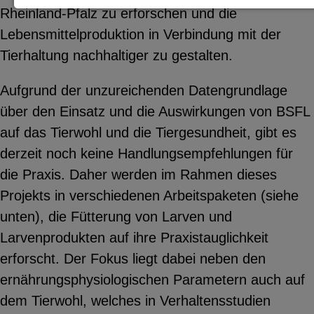
Rheinland-Pfalz zu erforschen und die
Notwendige Cookies zur Session-
Lebensmittelproduktion in Verbindung mit der
Verwaltung und für die generelle
Tierhaltung nachhaltiger zu gestalten.
Funktionalität der Seite (immer
notwendig).
Aufgrund der unzureichenden Datengrundlage
über den Einsatz und die Auswirkungen von BSFL
auf das Tierwohl und die Tiergesundheit, gibt es
derzeit noch keine Handlungsempfehlungen für
EXTERNE MEDIEN
die Praxis. Daher werden im Rahmen dieses
Seitenspezifische Erfassung von
Projekts in verschiedenen Arbeitspaketen (siehe
Benutzerdaten durch
unten), die Fütterung von Larven und
Drittanbieter, bspw. über das
Larvenprodukten auf ihre Praxistauglichkeit
Einbinden externer Videos,
erforscht. Der Fokus liegt dabei neben den
Standortdaten oder
ernährungsphysiologischen Parametern auch auf
Stellenanzeigen.
dem Tierwohl, welches in Verhaltensstudien