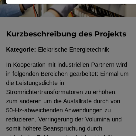
Notwendige Cookies zur Session-
Verwaltung und für die generelle
Funktionalität der Seite (immer
Kurzbeschreibung des Projekts
notwendig).
Kategorie:
Elektrische Energietechnik
In Kooperation mit industriellen Partnern wird
EXTERNE MEDIEN
in folgenden Bereichen gearbeitet: Einmal um
Seitenspezifische Erfassung von
die Leistungsdichte in
Benutzerdaten durch
Stromrichtertransformatoren zu erhöhen,
Drittanbieter, bspw. über das
zum anderen um die Ausfallrate durch von
Einbinden externer Videos,
50-Hz-abweichenden Anwendungen zu
Standortdaten oder
reduzieren. Verringerung der Volumina und
Stellenanzeigen.
somit höhere Beanspruchung durch