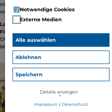
von 50-Hz-abweichenden Anwendungen zu
Notwendige Cookies
reduzieren.
Externe Medien
Laufzeit:
01.2012 - 12.2013
Förderer:
OMICRON electronics GmbH; Eltra GmbH;
Alle auswählen
MUEGGE GMBH
Ablehnen
© Adobe Stock
Speichern
Details anzeigen
Impressum
|
Datenschutz
NOTWENDIGE COOKIES