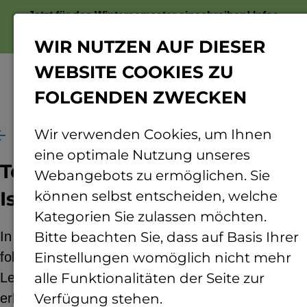
Jetzt für das Wintersemester einschreiben!
Infos
zur Bewerbung
WIR NUTZEN AUF DIESER
WEBSITE COOKIES ZU
FOLGENDEN ZWECKEN
Menü
Wir verwenden Cookies, um Ihnen
te
Teilentladungen in neuen Isolationsmaterialien
eine optimale Nutzung unseres
Teilentladungen in neuen
Webangebots zu ermöglichen. Sie
Isolationsmaterialien
können selbst entscheiden, welche
Kategorien Sie zulassen möchten.
In Kooperation mit industriellen Partnern wird in
Bitte beachten Sie, dass auf Basis Ihrer
folgenden Bereichen gearbeitet: Einmal um die
Einstellungen womöglich nicht mehr
Leistungsdichte in Stromrichtertransformatoren zu
alle Funktionalitäten der Seite zur
erhöhen, zum anderen um die Ausfallrate durch
Verfügung stehen.