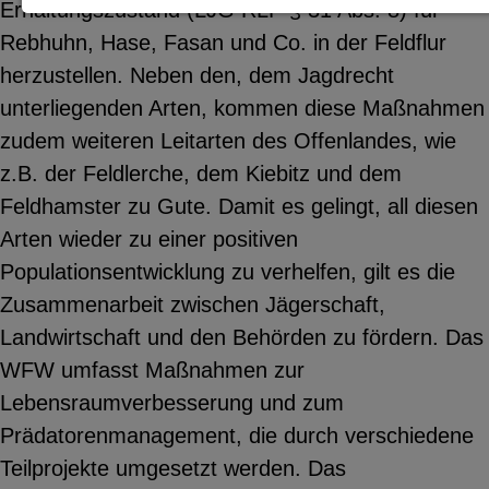
Erhaltungszustand (LJG RLP § 31 Abs. 8) für
Notwendige Cookies zur Session-
Rebhuhn, Hase, Fasan und Co. in der Feldflur
Verwaltung und für die generelle
herzustellen. Neben den, dem Jagdrecht
Funktionalität der Seite (immer
unterliegenden Arten, kommen diese Maßnahmen
notwendig).
zudem weiteren Leitarten des Offenlandes, wie
z.B. der Feldlerche, dem Kiebitz und dem
Feldhamster zu Gute. Damit es gelingt, all diesen
Arten wieder zu einer positiven
EXTERNE MEDIEN
Populationsentwicklung zu verhelfen, gilt es die
Seitenspezifische Erfassung von
Zusammenarbeit zwischen Jägerschaft,
Benutzerdaten durch
Landwirtschaft und den Behörden zu fördern. Das
Drittanbieter, bspw. über das
WFW umfasst Maßnahmen zur
Einbinden externer Videos,
Lebensraumverbesserung und zum
Standortdaten oder
Prädatorenmanagement, die durch verschiedene
Stellenanzeigen.
Teilprojekte umgesetzt werden. Das