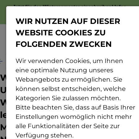
Jetzt für das Wintersemester einschreiben!
Infos
zur Bewerbung
WIR NUTZEN AUF DIESER
WEBSITE COOKIES ZU
FOLGENDEN ZWECKEN
Menü
Wir verwenden Cookies, um Ihnen
ng
Rund ums Forschen
Projekte
Beetle Banks
eine optimale Nutzung unseres
Wissenschaftliche
Webangebots zu ermöglichen. Sie
Untersuchungen zur
können selbst entscheiden, welche
Kategorien Sie zulassen möchten.
Wirksamkeit
Bitte beachten Sie, dass auf Basis Ihrer
lebensraumverbessernder
Einstellungen womöglich nicht mehr
Maßnahmen für das
alle Funktionalitäten der Seite zur
Verfügung stehen.