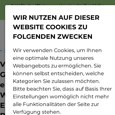
Jetzt für das Wintersemester einschreiben!
Infos
zur Bewerbung
WIR NUTZEN AUF DIESER
WEBSITE COOKIES ZU
FOLGENDEN ZWECKEN
Menü
Wir verwenden Cookies, um Ihnen
ung
Rund ums Forschen
Projekte
bhyoH2-Tec
eine optimale Nutzung unseres
Verbundprojekt:
Webangebots zu ermöglichen. Sie
Grundlagenplanung und -
können selbst entscheiden, welche
Kategorien Sie zulassen möchten.
entwicklung von regionalen
Bitte beachten Sie, dass auf Basis Ihrer
Wasserstoff-
Einstellungen womöglich nicht mehr
Erzeugungsanlagen mittels
alle Funktionalitäten der Seite zur
Verfügung stehen.