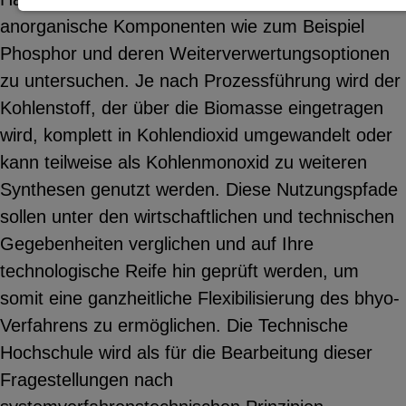
anorganische Komponenten wie zum Beispiel
Notwendige Cookies zur Session-
Phosphor und deren Weiterverwertungsoptionen
Verwaltung und für die generelle
zu untersuchen. Je nach Prozessführung wird der
Funktionalität der Seite (immer
Kohlenstoff, der über die Biomasse eingetragen
notwendig).
wird, komplett in Kohlendioxid umgewandelt oder
kann teilweise als Kohlenmonoxid zu weiteren
Synthesen genutzt werden. Diese Nutzungspfade
EXTERNE MEDIEN
sollen unter den wirtschaftlichen und technischen
Seitenspezifische Erfassung von
Gegebenheiten verglichen und auf Ihre
Benutzerdaten durch
technologische Reife hin geprüft werden, um
Drittanbieter, bspw. über das
somit eine ganzheitliche Flexibilisierung des bhyo-
Einbinden externer Videos,
Verfahrens zu ermöglichen. Die Technische
Standortdaten oder
Hochschule wird als für die Bearbeitung dieser
Stellenanzeigen.
Fragestellungen nach