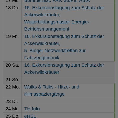
17
Mi.
Sommerfest,
PAV,
StuPa,
AStA
18
Do.
16. Exkursionstagung zum Schutz der
Ackerwildkräuter,
Weiterbildungsmaster Energie-
Betriebsmanagement
19
Fr.
16. Exkursionstagung zum Schutz der
Ackerwildkräuter,
5. Binger Netzwerktreffen zur
Fahrzeugtechnik
20
Sa.
16. Exkursionstagung zum Schutz der
Ackerwildkräuter
21
So.
22
Mo.
Walks & Talks - Hitze- und
Klimaspaziergänge
23
Di.
24
Mi.
TH Info
25
Do.
eHSL