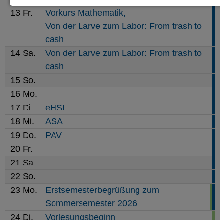
13
Fr.
Vorkurs Mathematik,
Notwendige Cookies zur Session-
Von der Larve zum Labor: From trash to
Verwaltung und für die generelle
cash
Funktionalität der Seite (immer
14
Sa.
Von der Larve zum Labor: From trash to
notwendig).
cash
15
So.
16
Mo.
17
Di.
eHSL
EXTERNE MEDIEN
18
Mi.
ASA
Seitenspezifische Erfassung von
19
Do.
PAV
Benutzerdaten durch
20
Fr.
Drittanbieter, bspw. über das
21
Sa.
Einbinden externer Videos,
22
So.
Standortdaten oder
23
Mo.
Erstsemesterbegrüßung zum
Sommersemester 2026
Stellenanzeigen.
24
Di.
Vorlesungsbeginn