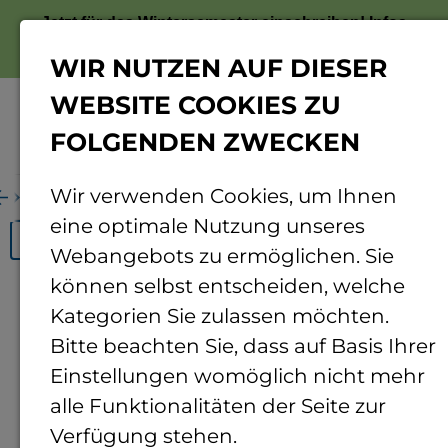
Jetzt für das Wintersemester einschreiben!
Infos
zur Bewerbung
WIR NUTZEN AUF DIESER
WEBSITE COOKIES ZU
FOLGENDEN ZWECKEN
Menü
Wir verwenden Cookies, um Ihnen
Hochschulkalender
Hochschulkalender aktuell
eine optimale Nutzung unseres
Monatsansicht
Semesterzeitplan WiSe 25/26
Se
Webangebots zu ermöglichen. Sie
Hier finden Sie alle Termine und
können selbst entscheiden, welche
Veranstaltungen des aktuellen Semesters.
Kategorien Sie zulassen möchten.
Bitte beachten Sie, dass auf Basis Ihrer
Einstellungen womöglich nicht mehr
alle Funktionalitäten der Seite zur
Hochschulkalender
aktuell
Verfügung stehen.