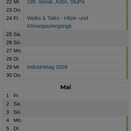
22
Mi.
195. Senat,
AStA,
StuPa
23
Do.
24
Fr.
Walks & Talks - Hitze- und
Klimaspaziergänge
25
Sa.
26
So.
27
Mo.
28
Di.
29
Mi.
Industrietag 2026
30
Do.
Mai
1
Fr.
2
Sa.
3
So.
4
Mo.
5
Di.