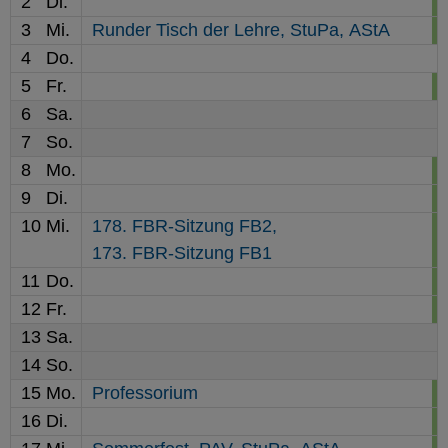
2
Di.
3
Mi.
Runder Tisch der Lehre,
StuPa,
AStA
4
Do.
5
Fr.
6
Sa.
7
So.
8
Mo.
9
Di.
10
Mi.
178. FBR-Sitzung FB2,
173. FBR-Sitzung FB1
11
Do.
12
Fr.
13
Sa.
14
So.
15
Mo.
Professorium
16
Di.