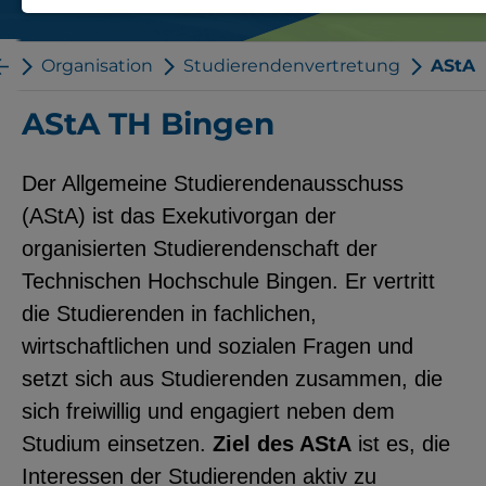
Notwendige Cookies zur Session-
Verwaltung und für die generelle
le
Organisation
Studierendenvertretung
AStA
Funktionalität der Seite (immer
AStA TH Bingen
notwendig).
Der Allgemeine Studierendenausschuss
(AStA) ist das Exekutivorgan der
organisierten Studierendenschaft der
EXTERNE MEDIEN
Technischen Hochschule Bingen. Er vertritt
Seitenspezifische Erfassung von
die Studierenden in fachlichen,
Benutzerdaten durch
wirtschaftlichen und sozialen Fragen und
Drittanbieter, bspw. über das
setzt sich aus Studierenden zusammen, die
Einbinden externer Videos,
sich freiwillig und engagiert neben dem
Standortdaten oder
Studium einsetzen.
Ziel des AStA
ist es, die
Stellenanzeigen.
Interessen der Studierenden aktiv zu