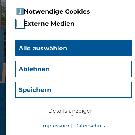
Notwendige Cookies
Externe Medien
Alle auswählen
Ablehnen
Speichern
Allgemeiner
Studierendenausschuss
Details anzeigen
Impressum
|
Datenschutz
der TH Bingen
NOTWENDIGE COOKIES