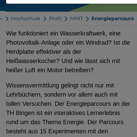
Notwendige Cookies zur Session-
Verwaltung und für die generelle
e
Hochschule
Profil
MINT
Energieparcours
Funktionalität der Seite (immer
Wie funktioniert ein Wasserkraftwerk, eine
notwendig).
Photovoltaik-Anlage oder ein Windrad? Ist die
Herdplatte effektiver als der
Heißwasserkocher? Und wie lässt sich mit
heißer Luft ein Motor betreiben?
EXTERNE MEDIEN
Seitenspezifische Erfassung von
Wissensvermittlung gelingt nicht nur mit
Benutzerdaten durch
Lehrbüchern, sondern vor allem auch mit
Drittanbieter, bspw. über das
tollen Versuchen. Der Energieparcours an der
Einbinden externer Videos,
TH Bingen ist ein interaktives Lernerlebnis
Standortdaten oder
rund um das Thema Energie. Der Parcours
Stellenanzeigen.
besteht aus 15 Experimenten mit den