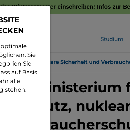
r das Wintersemester einschreiben!
Infos zur 
BSITE
ECKEN
Studium
 optimale
glichen. Sie
aturschutz, nukleare Sicherheit und Verbrauc
egorien Sie
ass auf Basis
hr alle
ndesministerium 
g stehen.
turschutz, nuklear
d Verbrauchersch