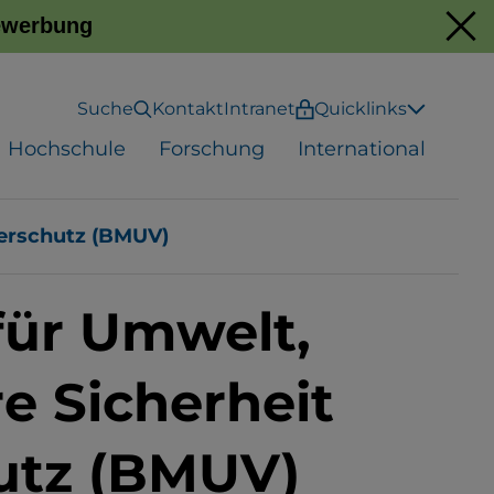
Bewerbung
Suche
Kontakt
Intranet
Quicklinks
Hochschule
Forschung
International
herschutz (BMUV)
für Umwelt,
e Sicherheit
utz (BMUV)