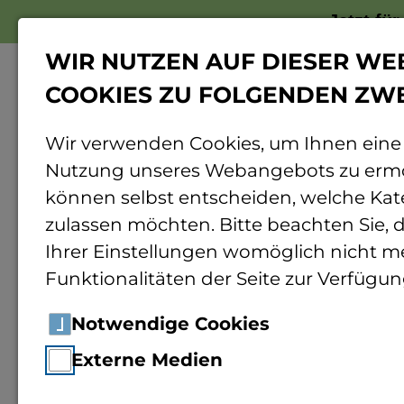
Jetzt fü
WIR NUTZEN AUF DIESER WE
COOKIES ZU FOLGENDEN ZW
Wir verwenden Cookies, um Ihnen eine
Nutzung unseres Webangebots zu ermö
Home
Bundesministerium für Umwelt, N
können selbst entscheiden, welche Kat
zulassen möchten. Bitte beachten Sie, d
Ihrer Einstellungen womöglich nicht me
Bu
Funktionalitäten der Seite zur Verfügun
Na
Notwendige Cookies
Externe Medien
un
Logo des Bundesministerium für Umwelt,