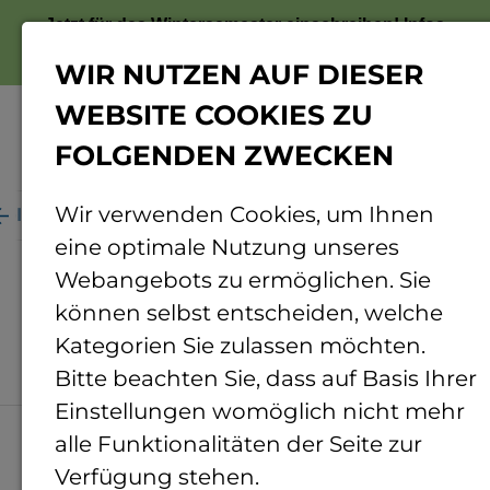
Jetzt für das Wintersemester einschreiben!
Infos
zur Bewerbung
WIR NUTZEN AUF DIESER
WEBSITE COOKIES ZU
FOLGENDEN ZWECKEN
Menü
Wir verwenden Cookies, um Ihnen
eltoffene Hochschulen gegen Fremdenfeindlichkeit
eine optimale Nutzung unseres
Weltoffene Hochschulen
Webangebots zu ermöglichen. Sie
gegen
können selbst entscheiden, welche
Kategorien Sie zulassen möchten.
Fremdenfeindlichkeit
Bitte beachten Sie, dass auf Basis Ihrer
Einstellungen womöglich nicht mehr
alle Funktionalitäten der Seite zur
Verfügung stehen.