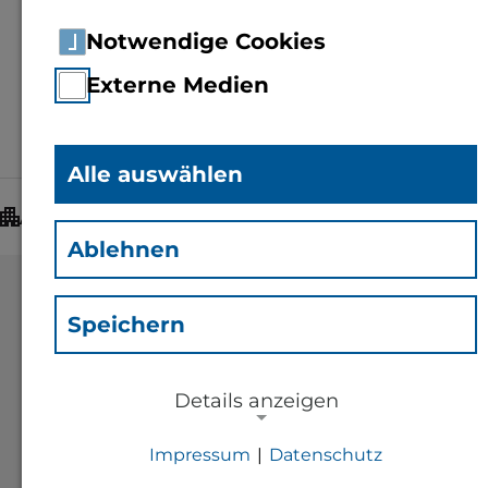
Notwendige Cookies
Externe Medien
Alle auswählen
Adresse:
Ablehnen
Speichern
Technische Hochschule
Bingen
Details anzeigen
Berlinstraße 109
Impressum
|
Datenschutz
55411 Bingen am Rhein
NOTWENDIGE COOKIES