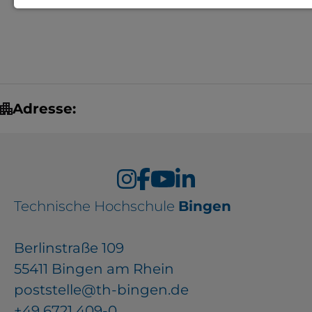
Notwendige Cookies zur Session-
Verwaltung und für die generelle
Funktionalität der Seite (immer
notwendig).
Adresse:
EXTERNE MEDIEN
Seitenspezifische Erfassung von
Technische Hochschule
Bingen
Benutzerdaten durch
Drittanbieter, bspw. über das
Berlinstraße 109
Einbinden externer Videos,
55411 Bingen am Rhein
Standortdaten oder
poststelle@th-bingen.de
Stellenanzeigen.
+49 6721 409-0