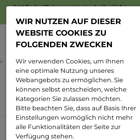
Jetzt für das Wintersemester einschreiben!
Infos
zur Bewerbung
WIR NUTZEN AUF DIESER
WEBSITE COOKIES ZU
FOLGENDEN ZWECKEN
Menü
Wir verwenden Cookies, um Ihnen
Landesbetrieb Liegenschafts- und Baubetreuung
eine optimale Nutzung unseres
Landesbetrieb
Webangebots zu ermöglichen. Sie
Liegenschafts- und
können selbst entscheiden, welche
Kategorien Sie zulassen möchten.
Baubetreuung
Bitte beachten Sie, dass auf Basis Ihrer
Einstellungen womöglich nicht mehr
alle Funktionalitäten der Seite zur
Verfügung stehen.